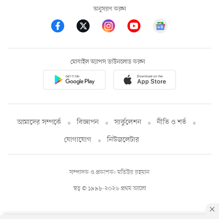
অনুসরণ করুন
মোবাইল অ্যাপস ডাউনলোড করুন
আমাদের সম্পর্কে
বিজ্ঞাপন
সার্কুলেশন
নীতি ও শর্ত
যোগাযোগ
নিউজলেটার
সম্পাদক ও প্রকাশক: মতিউর রহমান
স্বত্ব © ১৯৯৮-২০২৬ প্রথম আলো