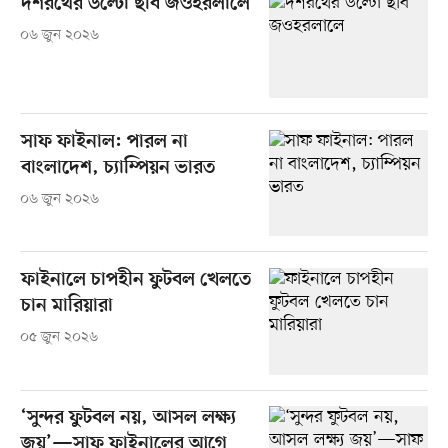
দশরথের উল্টো ছবি জওহরলালে
০৬ জুন ২০২৬
সাফ ফাইনাল: পারল না
বাংলাদেশ, চ্যাম্পিয়ন ভারত
০৬ জুন ২০২৬
ফাইনালে চাপহীন ফুটবল খেলতে
চান মারিয়ারা
০৫ জুন ২০২৬
‘সুন্দর ফুটবল নয়, আসল লক্ষ্য
জয়’—সাফ ফাইনালের আগে