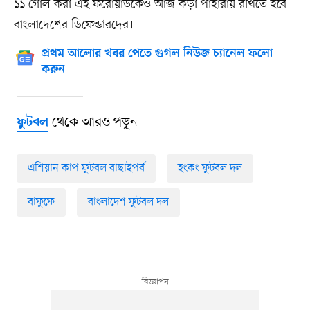
১১ গোল করা এই ফরোয়ার্ডকেও আজ কড়া পাহারায় রাখতে হবে
বাংলাদেশের ডিফেন্ডারদের।‎
প্রথম আলোর খবর পেতে গুগল নিউজ চ্যানেল ফলো
করুন
থেকে আরও পড়ুন
ফুটবল
এশিয়ান কাপ ফুটবল বাছাইপর্ব
হংকং ফুটবল দল
বাফুফে
বাংলাদেশ ফুটবল দল