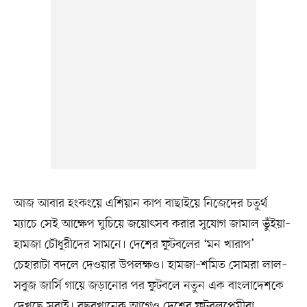
আজ আবার হংকংয়ে এশিয়ান কাপ বাছাইয়ে নিজেদের চতুর্থ
ম্যাচে সেই আক্ষেপ ঘুচিয়ে জয়োৎসব করার সুযোগ জামাল ভুঁইয়া–
হামজা চৌধুরীদের সামনে। দেশের ফুটবলের ‘মন খারাপ’
চেহারাটা বদলে দেওয়ার উপলক্ষও। হামজা–শমিত সোমরা লাল–
সবুজ জার্সি গায়ে জড়ানোর পর ফুটবলে নতুন এক বাংলাদেশকে
দেখছে সবাই। বছরখানেক আগেও দেশের ফুটবলপ্রেমীরা