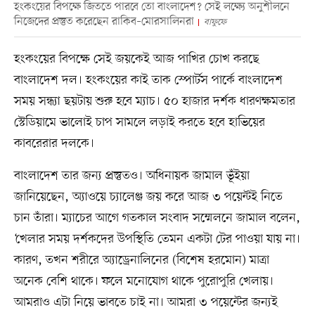
হংকংয়ের বিপক্ষে জিততে পারবে তো বাংলাদেশ? সেই লক্ষ্যে অনুশীলনে
নিজেদের প্রস্তুত করেছেন রাকিব–মোরসালিনরা
বাফুফে
হংকংয়ের বিপক্ষে সেই জয়কেই আজ পাখির চোখ করছে
বাংলাদেশ দল। হংকংয়ের কাই তাক স্পোর্টস পার্কে বাংলাদেশ
সময় সন্ধ্যা ছয়টায় শুরু হবে ম্যাচ। ৫০ হাজার দর্শক ধারণক্ষমতার
স্টেডিয়ামে ভালোই চাপ সামলে লড়াই করতে হবে হাভিয়ের
কাবরেরার দলকে।
বাংলাদেশ তার জন্য প্রস্তুতও। অধিনায়ক জামাল ভূঁইয়া
জানিয়েছেন, অ্যাওয়ে চ্যালেঞ্জ জয় করে আজ ৩ পয়েন্টই নিতে
চান তাঁরা। ম্যাচের আগে গতকাল সংবাদ সম্মেলনে জামাল বলেন,
‘খেলার সময় দর্শকদের উপস্থিতি তেমন একটা টের পাওয়া যায় না।
কারণ, তখন শরীরে অ্যাড্রেনালিনের (বিশেষ হরমোন) মাত্রা
অনেক বেশি থাকে। ফলে মনোযোগ থাকে পুরোপুরি খেলায়।
আমরাও এটা নিয়ে ভাবতে চাই না। আমরা ৩ পয়েন্টের জন্যই