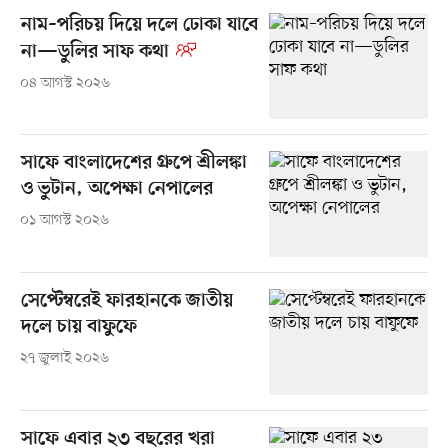
নাম–পরিচয় দিয়ে দলে ঢোকা যাবে
না—ডুলির সাফ কথা
০৪ আগস্ট ২০২৬
সাফে বাংলাদেশের গ্রুপে শ্রীলঙ্কা
ও ভুটান, অপেক্ষা নেপালের
০১ আগস্ট ২০২৬
সেপ্টেম্বরেই ফারহানকে জাতীয়
দলে চায় বাফুফে
২৭ জুলাই ২০২৬
সাফে এবার ২৩ বছরের খরা