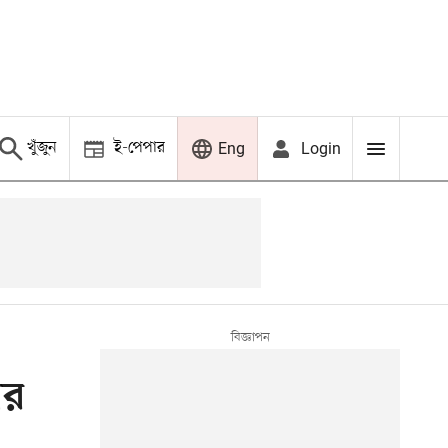
খুঁজুন
ই-পেপার
Login
Eng
ার