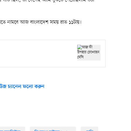
যে গতি ছিল, তা দেখেই আমি বুঝতে পেরেছিলাম ওটা
াচ খেলতে নামবে আজ বাংলাদেশ সময় রাত ১১টায়।
উজ চ্যানেল ফলো করুন