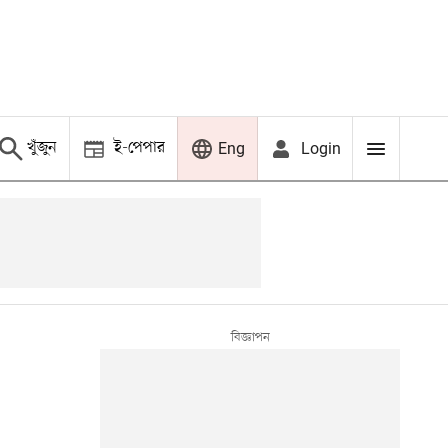
খুঁজুন
ই-পেপার
Login
Eng