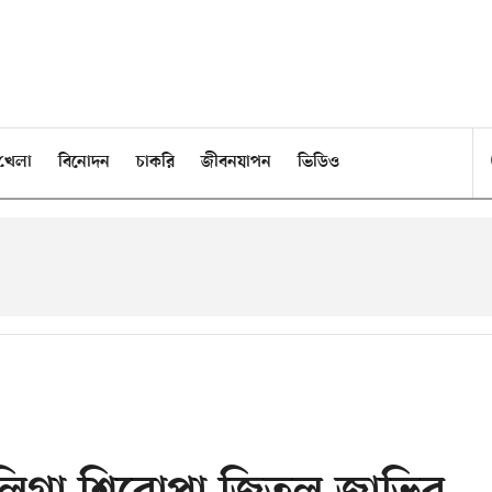
খেলা
বিনোদন
চাকরি
জীবনযাপন
ভিডিও