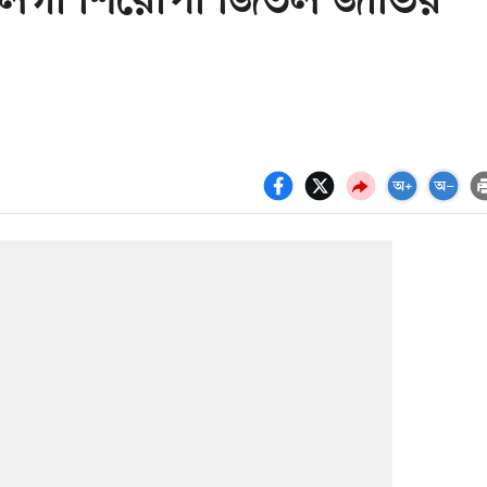
 লিগা শিরোপা জিতল জাভির