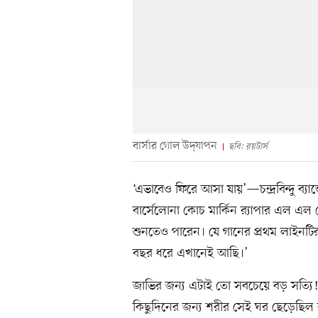
বার্সার গোল উদ্‌যাপন
ছবি: রয়টার্স
‘এভাবেও ফিরে আসা যায়’—চন্দ্রবিন্দু ব্য
বার্সেলোনা কোচ মার্কিন র‍্যাপার এল
শুনতেও পারেন। যে গানের প্রথম লাইনটি
বছর ধরে এখানেই আছি।’
জাভির জন্য এটাই তো সবচেয়ে বড় সত্যি! ব
কিছুদিনের জন্য শরীর সেই ঘর ছেড়েছিল