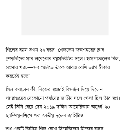
গিলের বয়স তখন ২২ বছর। খেলতেন জন্মশহরের ক্লাব
স্পোর্তিভো সান লরেঞ্জোর বয়সভিত্তিক দলে। হাসপাতালের বিল,
সংসার খরচ—সব মেটাতে তাঁকে আরও বেশি ত্যাগ স্বীকার
করতেই হতো।
গিল করলেন কী, নিজের স্বপ্নটাই বিসর্জন দিয়ে দিলেন।
প্যারাগুয়ের যেকোনো পর্যায়ের জাতীয় দলে খেলা ছিল তাঁর স্বপ্ন।
সেই তিনি বেচে দেন ২০১৯ দক্ষিণ আমেরিকান অনূর্ধ্ব–২০
চ্যাম্পিয়নশিপে পরা জাতীয় দলের জার্সিটাও।
শুধু একটি জিনিস গিল রেখে দিয়েছিলেন নিজের কাছে।