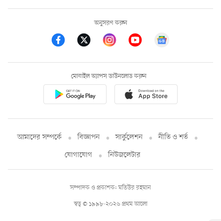
অনুসরণ করুন
মোবাইল অ্যাপস ডাউনলোড করুন
আমাদের সম্পর্কে
বিজ্ঞাপন
সার্কুলেশন
নীতি ও শর্ত
যোগাযোগ
নিউজলেটার
সম্পাদক ও প্রকাশক: মতিউর রহমান
স্বত্ব © ১৯৯৮-২০২৬ প্রথম আলো