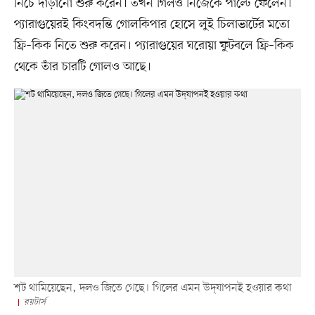
নিচে দাঁড়ানো শুরু করেন। তখন গিলও নিজেকে পাল্টে ফেলেন।
প্যারাগুয়েরই কিংবদন্তি গোলকিপার হোসে লুই চিলাভার্টের মতো
ফ্রি–কিক নিতে শুরু করেন। প্যারাগুয়ের ঘরোয়া ফুটবলে ফ্রি–কিক
থেকে তাঁর চারটি গোলও আছে।
শট থামিয়েছেন, দলও জিতে গেছে। গিলের এমন উদ্‌যাপনই হওয়ার কথা
রয়টার্স