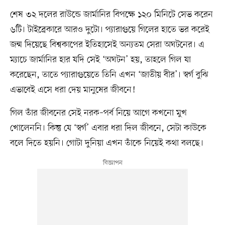
শেষ ৩২ দলের রাউন্ডে জার্মানির বিপক্ষে ১২০ মিনিটে সেভ করেন
৬টি। টাইব্রেকারে আরও দুটো। প্যারাগুয়ে গিলের হাতে ভর করেই
জন্ম দিয়েছে বিশ্বকাপের ইতিহাসেই অন্যতম সেরা অঘটনের। এ
ম্যাচে জার্মানির হার যদি সেই ‘অঘটন’ হয়, তাহলে গিল যা
করেছেন, তাতে প্যারাগুয়েতে তিনি এখন ‘জাতীয় বীর’। স্বর্গ বুঝি
এভাবেই এসে ধরা দেয় মানুষের জীবনে!
গিল তাঁর জীবনের সেই নরক–পর্ব নিয়ে আগে কখনো মুখ
খোলেননি। কিন্তু যে ‘স্বর্গ’ এবার ধরা দিল জীবনে, সেটা কাউকে
বলে দিতে হয়নি। গোটা দুনিয়া এখন তাঁকে নিয়েই কথা বলছে।