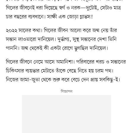
গিলের জীবনেই ধরা দিয়েছে স্বর্গ ও নরক—দুটোই, সেটাও মাত্র
চার বছরের ব্যবধানে। সাক্ষী এক জোড়া গ্লাভস!
২০২২ সালের কথা। গিলের জীবন আলো করে জন্ম নেয় তাঁর
সন্তান লাওতারো দানিয়েল। দুর্ভাগ্য, সুস্থ সন্তানের দেখা তিনি
পাননি। জন্ম থেকেই কী একটা রোগে ভুগছিল দানিয়েল।
গিলের জীবনে নেমে আসে অমানিশা। পরিবারের খরচ ও সন্তানের
চিকিৎসার ব্যয়ভার মেটাতে তাঁকে বেছে নিতে হয় চরম পথ।
নিজের জামা–জুতা থেকে শুরু করে বেচে দেন প্রায় সবকিছু–ই।