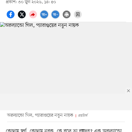
প্রকাশ: ৩০ জুন ২০২৬, ১৪: ৫০
অরল্যান্ডো গিল, প্যারাগুয়ের নতুন নায়ক
রয়টার্স
কোথায় স্বর্গ, কোথায় নরক, কে বলে তা বহুদূর? এক অরল্যান্ডো