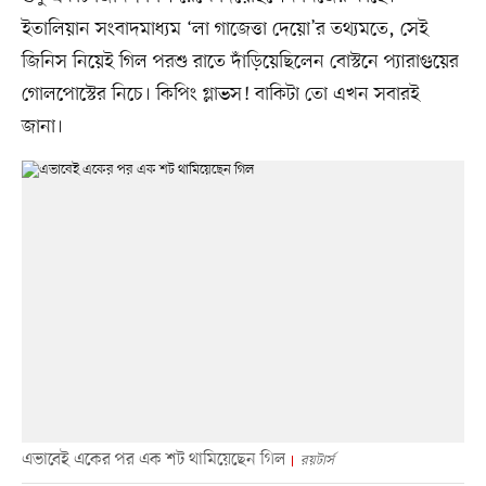
ইতালিয়ান সংবাদমাধ্যম ‘লা গাজেত্তা দেয়ো’র তথ্যমতে, সেই
জিনিস নিয়েই গিল পরশু রাতে দাঁড়িয়েছিলেন বোস্টনে প্যারাগুয়ের
গোলপোস্টের নিচে। কিপিং গ্লাভস! বাকিটা তো এখন সবারই
জানা।
এভাবেই একের পর এক শট থামিয়েছেন গিল
রয়টার্স