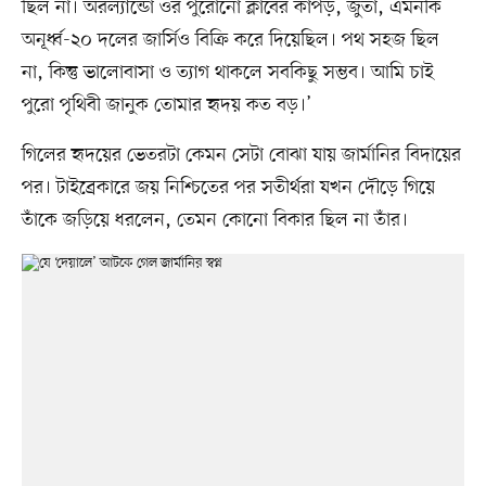
ছিল না। অরল্যান্ডো ওর পুরোনো ক্লাবের কাপড়, জুতা, এমনকি
অনূর্ধ্ব-২০ দলের জার্সিও বিক্রি করে দিয়েছিল। পথ সহজ ছিল
না, কিন্তু ভালোবাসা ও ত্যাগ থাকলে সবকিছু সম্ভব। আমি চাই
পুরো পৃথিবী জানুক তোমার হৃদয় কত বড়।’
গিলের হৃদয়ের ভেতরটা কেমন সেটা বোঝা যায় জার্মানির বিদায়ের
পর। টাইব্রেকারে জয় নিশ্চিতের পর সতীর্থরা যখন দৌড়ে গিয়ে
তাঁকে জড়িয়ে ধরলেন, তেমন কোনো বিকার ছিল না তাঁর।