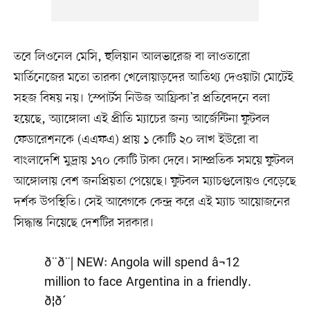
তবে লিওনেল মেসি, হুলিয়ান আলভারেজ বা লাওতারো
মার্তিনেজের মতো তারকা খেলোয়াড়দের আতিথ্য দেওয়াটা মোটেই
সহজ বিষয় নয়। ‘স্পোর্টস নিউজ আফ্রিকা’র প্রতিবেদনে বলা
হয়েছে, অ্যাঙ্গোলা এই প্রীতি ম্যাচের জন্য আর্জেন্টিনা ফুটবল
ফেডারেশনকে (এএফএ) প্রায় ১ কোটি ২০ লাখ ইউরো বা
বাংলাদেশি মুদ্রায় ১৭০ কোটি টাকা দেবে। সাম্প্রতিক সময়ে ফুটবল
আঙ্গোলায় বেশ জনপ্রিয়তা পেয়েছে। ফুটবল ম্যাচগুলোয়ও বেড়েছে
দর্শক উপস্থিতি। সেই আবেগকে কেন্দ্র করে এই ম্যাচ আয়োজনের
সিদ্ধান্ত নিয়েছে দেশটির সরকার।
ð¨ð¨| NEW: Angola will spend â¬12
million to face Argentina in a friendly.
ð¦ð´