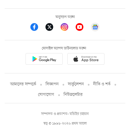
অনুসরণ করুন
মোবাইল অ্যাপস ডাউনলোড করুন
আমাদের সম্পর্কে
বিজ্ঞাপন
সার্কুলেশন
নীতি ও শর্ত
যোগাযোগ
নিউজলেটার
সম্পাদক ও প্রকাশক: মতিউর রহমান
স্বত্ব © ১৯৯৮-২০২৬ প্রথম আলো