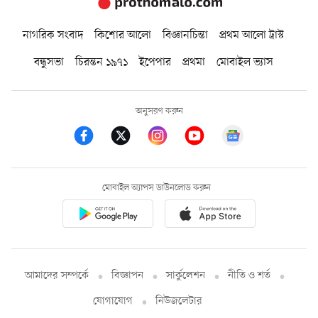
নাগরিক সংবাদ
কিশোর আলো
বিজ্ঞানচিন্তা
প্রথম আলো ট্রাস্ট
বন্ধুসভা
চিরন্তন ১৯৭১
ইপেপার
প্রথমা
মোবাইল ভ্যাস
অনুসরণ করুন
মোবাইল অ্যাপস ডাউনলোড করুন
আমাদের সম্পর্কে
বিজ্ঞাপন
সার্কুলেশন
নীতি ও শর্ত
যোগাযোগ
নিউজলেটার