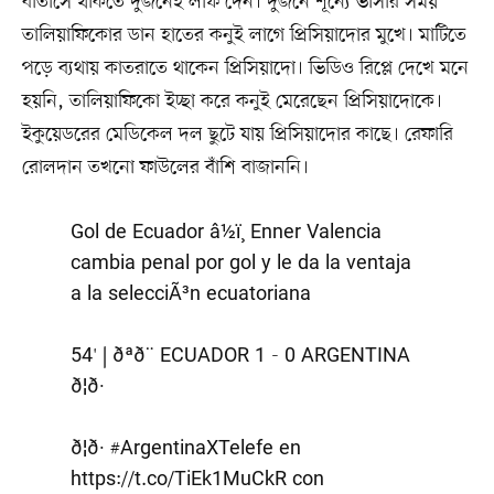
বাতাসে থাকতে দুজনেই লাফ দেন। দুজনে শূন্যে ভাসার সময়
তালিয়াফিকোর ডান হাতের কনুই লাগে প্রিসিয়াদোর মুখে। মাটিতে
পড়ে ব্যথায় কাতরাতে থাকেন প্রিসিয়াদো। ভিডিও রিপ্লে দেখে মনে
হয়নি, তালিয়াফিকো ইচ্ছা করে কনুই মেরেছেন প্রিসিয়াদোকে।
ইকুয়েডরের মেডিকেল দল ছুটে যায় প্রিসিয়াদোর কাছে। রেফারি
রোলদান তখনো ফাউলের বাঁশি বাজাননি।
Gol de Ecuador â½ï¸ Enner Valencia
cambia penal por gol y le da la ventaja
a la selecciÃ³n ecuatoriana
54' | ðªð¨ ECUADOR 1 - 0 ARGENTINA
ð¦ð·
ð¦ð·
#ArgentinaXTelefe
en
https://t.co/TiEk1MuCkR
con