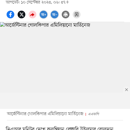
আপডেট: ১০ সেপ্টেম্বর ২০২৫, ০৬: ৫৭
আর্জেন্টিনার গোলকিপার এমিলিয়ানো মার্তিনেজ
এএফপি
ভিএআর মনিটর দেখে কলম্বিয়ান রেফারি উইলমার রোলদান