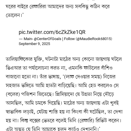
ঘরের বাইরে রেফারিরা আমাদের জন্য সবকিছু কঠিন করে
তোলেন।’
pic.twitter.com/6cZkZke1QR
— Main: @CenterOfGoals | Follow (@MaudieRook68015)
September 9, 2025
তালিয়াফিকোর যুক্তি, ঘটনাটা মাঠের অন্য কোনো জায়গায় ঘটলে
ভিএআর তা পর্যালোচনা করত না, এমনকি ফাউলের বাঁশিও
বাজানো হতো না। তাঁর ভাষায়, ‘(লাফ দেওয়ার সময়) নিজের
সহজাত ভঙ্গিতে আমি হাতটা বাড়িয়েছি। আমি হেড করলেও সে
(বলের) পজিশন জিতেছে। প্রিসিয়াদো যে উগ্রতা নিয়ে দৌড়ে
আসছিল, আমি চমকে গিয়েছি। মাঠের অন্য জায়গায় এটা খুবই
স্বাভাবিক লড়াই, যেটায় শাস্তি হয় না কিংবা কী ঘটেছিল, তা দেখা
হয় না। কিন্তু বক্সের ভেতরে বলেই তিনি (রেফারি) রিভিউ করেন।
এটা অদ্ভুত যে তিনি আমাকে হলুদ কার্ডও দেখাননি।’