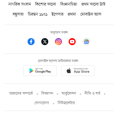
নাগরিক সংবাদ
কিশোর আলো
বিজ্ঞানচিন্তা
প্রথম আলো ট্রাস্ট
বন্ধুসভা
চিরন্তন ১৯৭১
ইপেপার
প্রথমা
মোবাইল ভ্যাস
অনুসরণ করুন
মোবাইল অ্যাপস ডাউনলোড করুন
আমাদের সম্পর্কে
বিজ্ঞাপন
সার্কুলেশন
নীতি ও শর্ত
যোগাযোগ
নিউজলেটার