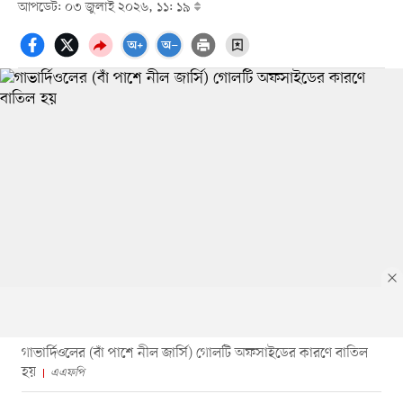
আপডেট: ০৩ জুলাই ২০২৬, ১১: ১৯
গাভার্দিওলের (বাঁ পাশে নীল জার্সি) গোলটি অফসাইডের কারণে বাতিল
হয়
এএফপি