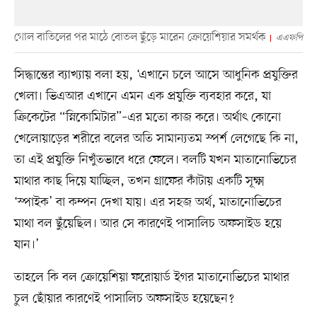
গোল বাতিলের পর মাঠে বোতল ছুঁড়ে মারেন ক্রোয়েশিয়ার সমর্থক
এএফপি
সিদ্ধান্তের ব্যাখ্যায় বলা হয়, ‘এখানে চলে আসে আধুনিক প্রযুক্তির
খেলা। ভিএআর এখানে এমন এক প্রযুক্তি ব্যবহার করে, যা
ক্রিকেটের “স্নিকোমিটার”–এর মতো কাজ করে। অর্থাৎ কোনো
খেলোয়াড়ের শরীরে বলের অতি সামান্যতম স্পর্শ লেগেছে কি না,
তা এই প্রযুক্তি নিখুঁতভাবে ধরে ফেলে। বলটি যখন মাতানোভিচের
মাথার কাছ দিয়ে যাচ্ছিল, তখন গ্রাফের কাঁটায় একটি সূক্ষ্ম
‘স্পাইক’ বা কম্পন দেখা যায়। এর সহজ অর্থ, মাতানোভিচের
মাথা বল ছুঁয়েছিল। আর সে কারণেই পাসালিচ অফসাইড হয়ে
যান।’
তাহলে কি বল ক্রোয়েশিয়া ফরোয়ার্ড ইগর মাতানোভিচের মাথার
চুল ছোঁয়ার কারণেই পাসালিচ অফসাইড হয়েছেন?