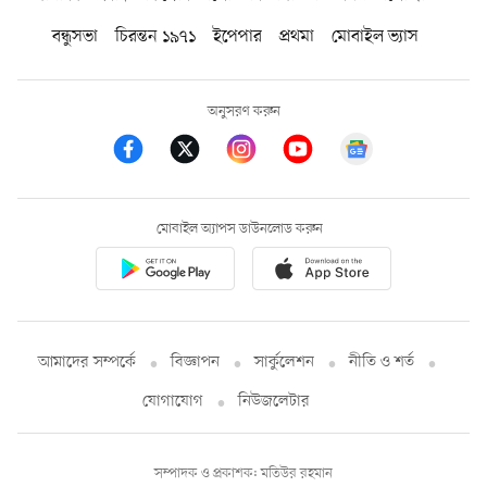
বন্ধুসভা
চিরন্তন ১৯৭১
ইপেপার
প্রথমা
মোবাইল ভ্যাস
অনুসরণ করুন
মোবাইল অ্যাপস ডাউনলোড করুন
আমাদের সম্পর্কে
বিজ্ঞাপন
সার্কুলেশন
নীতি ও শর্ত
যোগাযোগ
নিউজলেটার
সম্পাদক ও প্রকাশক: মতিউর রহমান