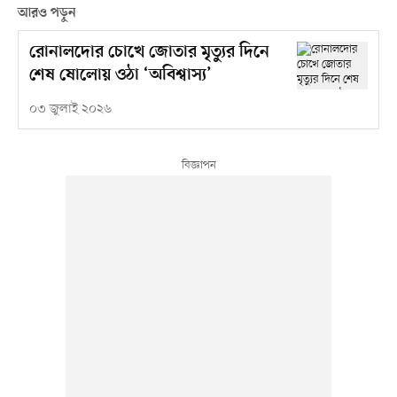
আরও পড়ুন
রোনালদোর চোখে জোতার মৃত্যুর দিনে
শেষ ষোলোয় ওঠা ‘অবিশ্বাস্য’
০৩ জুলাই ২০২৬