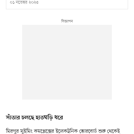
০১ নভেম্বর ২০২৫
‎সাঁতার চলছে হাতঘড়ি ধরে
মিরপুর সুইমিং কমপ্লেক্সের ইলেকট্রনিক স্কোরবোর্ড শুরু থেকেই