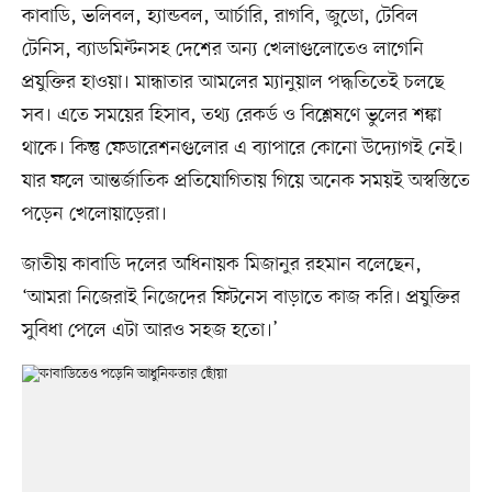
কাবাডি, ভলিবল, হ্যান্ডবল, আর্চারি, রাগবি, জুডো, টেবিল
টেনিস, ব্যাডমিন্টনসহ দেশের অন্য খেলাগুলোতেও লাগেনি
প্রযুক্তির হাওয়া। মান্ধাতার আমলের ম্যানুয়াল পদ্ধতিতেই চলছে
সব। ‎এতে সময়ের হিসাব, তথ্য রেকর্ড ও বিশ্লেষণে ভুলের শঙ্কা
থাকে। কিন্তু ফেডারেশনগুলোর এ ব্যাপারে কোনো উদ্যোগই নেই।
যার ফলে আন্তর্জাতিক প্রতিযোগিতায় গিয়ে অনেক সময়ই অস্বস্তিতে
পড়েন খেলোয়াড়েরা।
জাতীয় কাবাডি দলের অধিনায়ক মিজানুর রহমান বলেছেন,
‘আমরা নিজেরাই নিজেদের ফিটনেস বাড়াতে কাজ করি। প্রযুক্তির
সুবিধা পেলে এটা আরও সহজ হতো।’