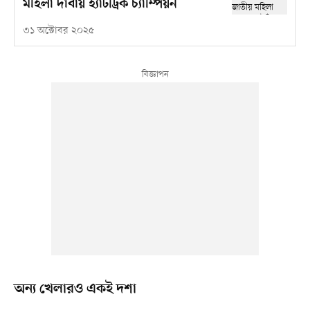
মহিলা দাবায় হ্যাটট্রিক চ্যাম্পিয়ন
৩১ অক্টোবর ২০২৫
‎অন্য খেলারও একই দশা