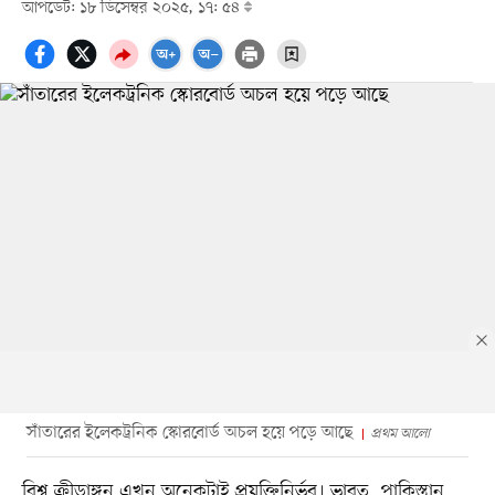
আপডেট: ১৮ ডিসেম্বর ২০২৫, ১৭: ৫৪
সাঁতারের ইলেকট্রনিক স্কোরবোর্ড অচল হয়ে পড়ে আছে
প্রথম আলো
বিশ্ব ক্রীড়াঙ্গন এখন অনেকটাই প্রযুক্তিনির্ভর। ভারত, পাকিস্তান,