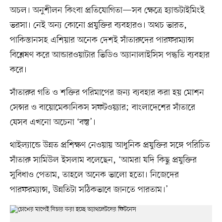
অচল। অনুশীলন কিংবা প্রতিযোগিতা—সব ক্ষেত্রে হ্যান্ডটাইমিংই
ভরসা। নেই অন্য কোনো প্রযুক্তির ব্যবহারও। অথচ ভারত,
পাকিস্তানসহ এশিয়ার অনেক দেশই সাঁতারুদের পারফরম্যান্স
বিশ্লেষণ করে আন্ডারওয়াটার ভিডিও অ্যানালাইসিস পদ্ধতি ব্যবহার
করে।
সাঁতারুর গতি ও শক্তির পরিমাপের জন্য ব্যবহার করা হয় মোশন
সেন্সর ও বায়োমেকানিকস সফটওয়্যার; বাংলাদেশের সাঁতারে
যেসব এখনো অচেনা ‘বস্তু’।
থাইল্যান্ডে উন্নত প্রশিক্ষণ নেওয়ায় আধুনিক প্রযুক্তির সঙ্গে পরিচিত
সাঁতারু সামিউল ইসলাম বলেছেন, ‘আমরা যদি কিছু প্রযুক্তির
সুবিধাও পেতাম, তাহলে অনেক ভালো হতো। নিজেদের
পারফরম্যান্স, উন্নতিটা সঠিকভাবে জানতে পারতাম।’