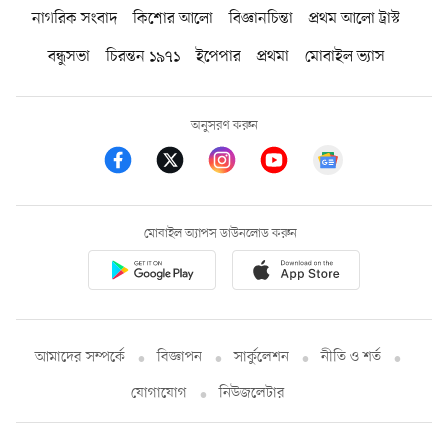
নাগরিক সংবাদ
কিশোর আলো
বিজ্ঞানচিন্তা
প্রথম আলো ট্রাস্ট
বন্ধুসভা
চিরন্তন ১৯৭১
ইপেপার
প্রথমা
মোবাইল ভ্যাস
অনুসরণ করুন
মোবাইল অ্যাপস ডাউনলোড করুন
আমাদের সম্পর্কে
বিজ্ঞাপন
সার্কুলেশন
নীতি ও শর্ত
যোগাযোগ
নিউজলেটার