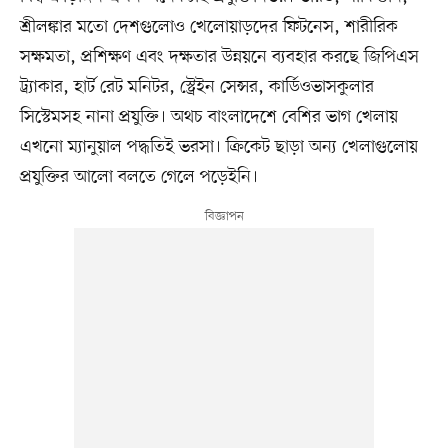
শ্রীলঙ্কার মতো দেশগুলোও খেলোয়াড়দের ফিটনেস, শারীরিক
সক্ষমতা, প্রশিক্ষণ এবং দক্ষতার উন্নয়নে ব্যবহার করছে জিপিএস
ট্র্যাকার, হার্ট রেট মনিটর, স্ট্রেইন সেন্সর, কার্ডিওভাসকুলার
সিস্টেমসহ নানা প্রযুক্তি। অথচ বাংলাদেশে বেশির ভাগ খেলায়
এখনো ম্যানুয়াল পদ্ধতিই ভরসা। ক্রিকেট ছাড়া অন্য খেলাগুলোয়
প্রযুক্তির আলো বলতে গেলে পড়েইনি।