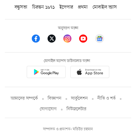
বন্ধুসভা
চিরন্তন ১৯৭১
ইপেপার
প্রথমা
মোবাইল ভ্যাস
অনুসরণ করুন
মোবাইল অ্যাপস ডাউনলোড করুন
আমাদের সম্পর্কে
বিজ্ঞাপন
সার্কুলেশন
নীতি ও শর্ত
যোগাযোগ
নিউজলেটার
সম্পাদক ও প্রকাশক: মতিউর রহমান