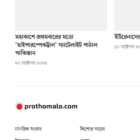
মহাকাশে প্রথমবারের মতো
ইউরেনাসের
‘হাইপারস্পেকট্রাল’ স্যাটেলাইট পাঠাল
১০ অক্টোবর ২
পাকিস্তান
২০ অক্টোবর ২০২৫
নাগরিক সংবাদ
কিশোর আলো