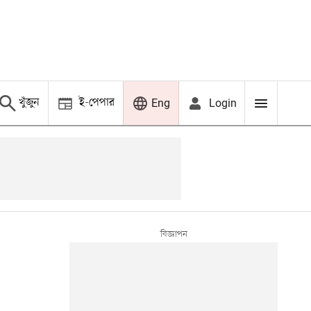
খুঁজুন
ই-পেপার
Login
Eng