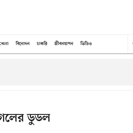
খেলা
বিনোদন
চাকরি
জীবনযাপন
ভিডিও
গুগলের ডুডল