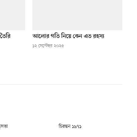
 তৈরি
আলোর গতি নিয়ে কেন এত রহস্য
১২ সেপ্টেম্বর ২০২৫
ধুসভা
চিরন্তন ১৯৭১