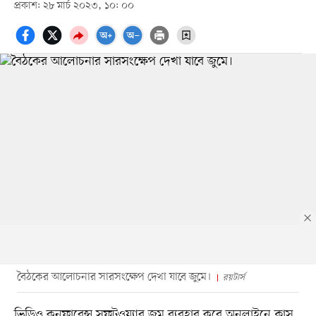
প্রকাশ: ২৮ মার্চ ২০২৩, ১০: ০০
বৈঠকের আলোচনার সারসংক্ষেপ দেখা যাবে জুমে।
রয়টার্স
ভিডিও কনফারেন্স সফটওয়্যার জুম ব্যবহার করে অনলাইনে ক্লাস