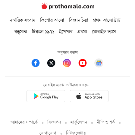
নাগরিক সংবাদ
কিশোর আলো
বিজ্ঞানচিন্তা
প্রথম আলো ট্রাস্ট
বন্ধুসভা
চিরন্তন ১৯৭১
ইপেপার
প্রথমা
মোবাইল ভ্যাস
অনুসরণ করুন
মোবাইল অ্যাপস ডাউনলোড করুন
আমাদের সম্পর্কে
বিজ্ঞাপন
সার্কুলেশন
নীতি ও শর্ত
যোগাযোগ
নিউজলেটার