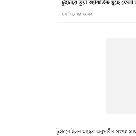
টুইটারে ভুয়া অ্যাকাউন্ট মুছে ফেলা 
০২ ডিসেম্বর ২০২২
টুইটারে ইলন মাস্কের অনুসারীর সংখ্যা প