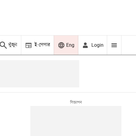
খুঁজুন
ই-পেপার
Login
Eng