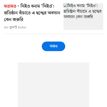
মতামত
সিইও বনাম ‘সিইও’:
প্রতিষ্ঠান বাঁচাতে এ দ্বন্দ্বের অবসান
কেন জরুরি
৩০ জুলাই ২০২৬
আরও