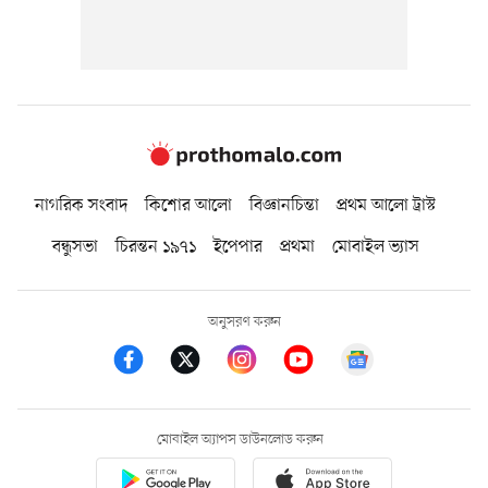
নাগরিক সংবাদ
কিশোর আলো
বিজ্ঞানচিন্তা
প্রথম আলো ট্রাস্ট
বন্ধুসভা
চিরন্তন ১৯৭১
ইপেপার
প্রথমা
মোবাইল ভ্যাস
অনুসরণ করুন
মোবাইল অ্যাপস ডাউনলোড করুন