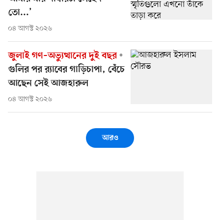
তো...’
০৪ আগস্ট ২০২৬
জুলাই গণ–অভ্যুত্থানের দুই বছর
গুলির পর র‍্যাবের গাড়িচাপা, বেঁচে
আছেন সেই আজহারুল
০৪ আগস্ট ২০২৬
আরও