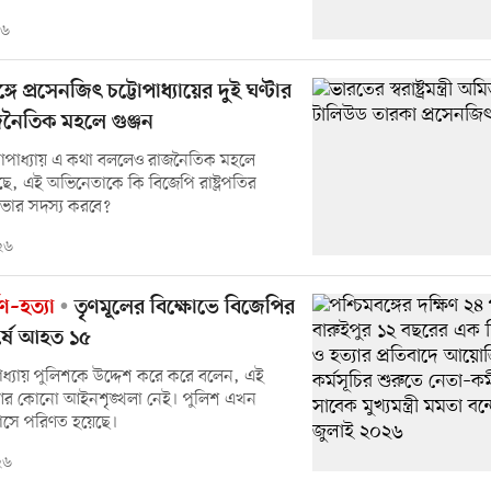
২৬
ঙ্গে প্রসেনজিৎ চট্টোপাধ্যায়ের দুই ঘণ্টার
নৈতিক মহলে গুঞ্জন
্টোপাধ্যায় এ কথা বললেও রাজনৈতিক মহলে
, এই অভিনেতাকে কি বিজেপি রাষ্ট্রপতির
সভার সদস্য করবে?
২৬
ণ–হত্যা
তৃণমূলের বিক্ষোভে বিজেপির
র্ষে আহত ১৫
পাধ্যায় পুলিশকে উদ্দেশ করে করে বলেন, এই
আর কোনো আইনশৃঙ্খলা নেই। পুলিশ এখন
দাসে পরিণত হয়েছে।
২৬