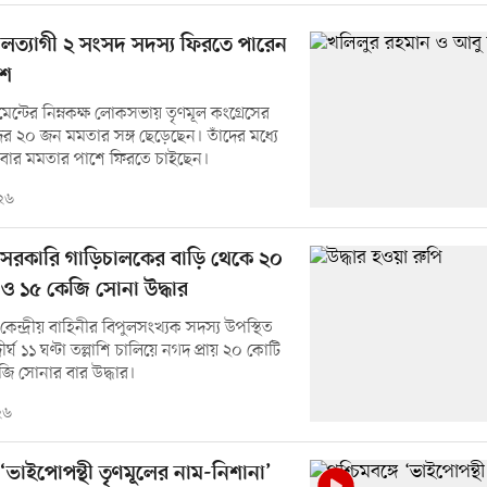
দলত্যাগী ২ সংসদ সদস্য ফিরতে পারেন
শে
মেন্টের নিম্নকক্ষ লোকসভায় তৃণমূল কংগ্রেসের
র ২০ জন মমতার সঙ্গ ছেড়েছেন। তাঁদের মধ্যে
ার মমতার পাশে ফিরতে চাইছেন।
২৬
গে সরকারি গাড়িচালকের বাড়ি থেকে ২০
 ও ১৫ কেজি সোনা উদ্ধার
কেন্দ্রীয় বাহিনীর বিপুলসংখ্যক সদস্য উপস্থিত
র্ঘ ১১ ঘণ্টা তল্লাশি চালিয়ে নগদ প্রায় ২০ কোটি
জি সোনার বার উদ্ধার।
২৬
ে ‘ভাইপোপন্থী তৃণমূলের নাম-নিশানা’