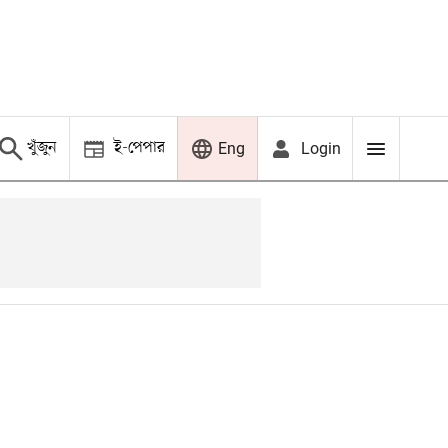
খুঁজুন
ই-পেপার
Login
Eng