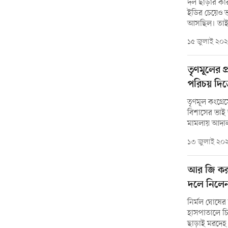
দল ছাড়ার কার
ইডির চেয়েও ভ
আসছিল। তাই
১৫ জুলাই ২০
তৃণমূলের 
পরিচয় দি
তৃণমূল কংগ্রেস
বিশাসের ভাই স্ব
মামলায় আদাল
১৩ জুলাই ২০
আর জি কর হ
দলে নিলেন 
নির্মল ঘোষের
হাসপাতালে চি
ছাড়াই মরদেহ