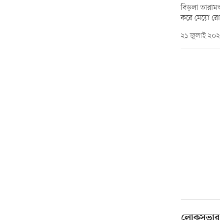
বিড়লা তারাম
করে মেয়ো রো
২১ জুলাই ২০
লোকসভার স