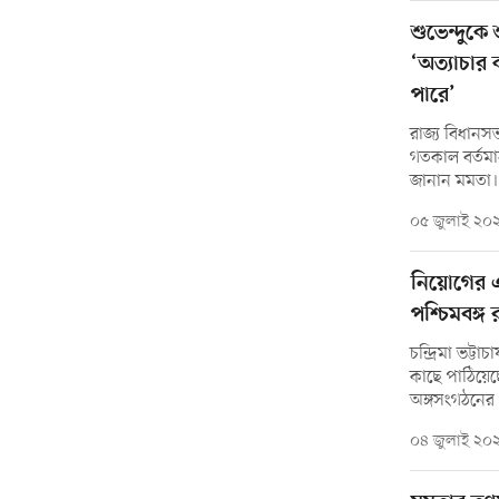
শুভেন্দুকে
‘অত্যাচার
পারে’
রাজ্য বিধানস
গতকাল বর্তমান 
জানান মমতা।
০৫ জুলাই ২০
নিয়োগের 
পশ্চিমবঙ্গ 
চন্দ্রিমা ভট্টা
কাছে পাঠিয়েছে
অঙ্গসংগঠনের
০৪ জুলাই ২০