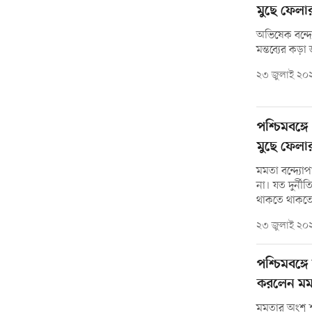
মুছে ফেলার
অভিষেক বন্দ্
মন্তব্যের কড়া 
২৩ জুলাই ২০
পশ্চিমবঙ্গ
মুছে ফেলার হ
মমতা বন্দ্যোপ
না। যত দুর্ন
থাকতে থাকতে
২৩ জুলাই ২০
পশ্চিমবঙ্গ
করলেন মম
মমতার অংশ শ