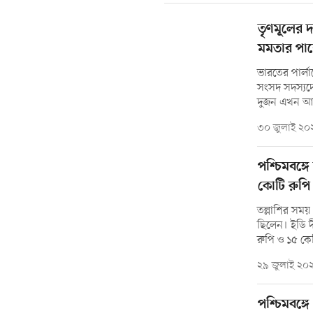
তৃণমূলের 
মমতার পা
ভারতের পার্লা
সংসদ সদস্যদে
দুজন এখন আব
৩০ জুলাই ২০
পশ্চিমবঙ্
কোটি রুপি
তল্লাশির সময় 
ছিলেন। ইডি দী
রুপি ও ১৫ কে
২৯ জুলাই ২০
পশ্চিমবঙ্গ