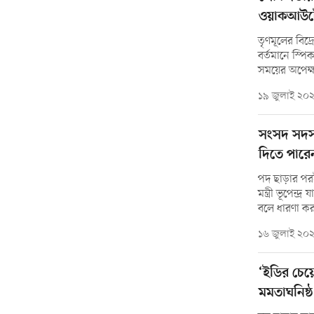
ওয়াকআউটে 
তৃণমূলের বিদ
বর্তমানে স্পি
সময়ের অপেক্ষা
১৯ জুলাই ২০
সংসদ সদস্
দিতে পারে
পদ ছাড়ার পরই
মন্ত্রী ভূপেন্
বলে ধারণা করা
১৬ জুলাই ২০
‘ইডির চেয়
মমতাঘনিষ্ঠ