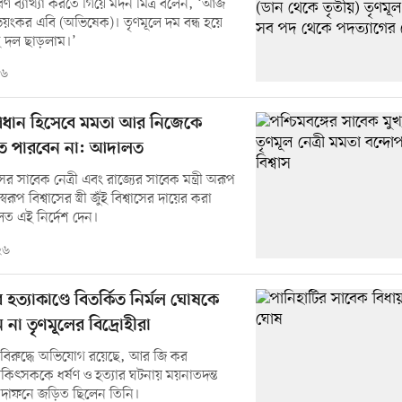
ণ ব্যাখ্যা করতে গিয়ে মদন মিত্র বলেন, ‘আজ
য়ংকর এবি (অভিষেক)। তৃণমূলে দম বন্ধ হয়ে
 দল ছাড়লাম।’
২৬
প্রধান হিসেবে মমতা আর নিজেকে
তে পারবেন না: আদালত
ের সাবেক নেত্রী এবং রাজ্যের সাবেক মন্ত্রী অরূপ
রূপ বিশ্বাসের স্ত্রী জুঁই বিশ্বাসের দায়ের করা
ত এই নির্দেশ দেন।
২৬
ত্যাকাণ্ডে বিতর্কিত নির্মল ঘোষকে
না তৃণমূলের বিদ্রোহীরা
 বিরুদ্ধে অভিযোগ রয়েছে, আর জি কর
কিৎসককে ধর্ষণ ও হত্যার ঘটনায় ময়নাতদন্ত
 দাফনে জড়িত ছিলেন তিনি।