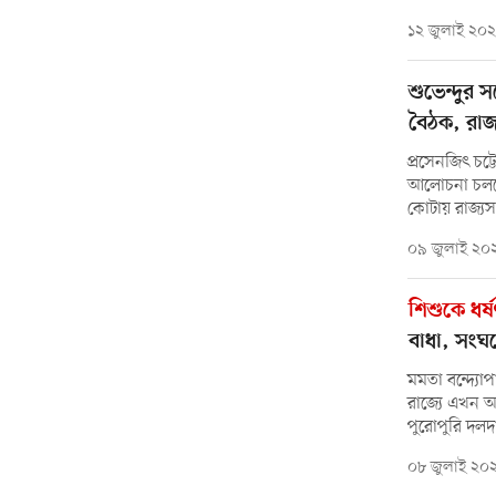
১২ জুলাই ২০
শুভেন্দুর স
বৈঠক, রাজ
প্রসেনজিৎ চট
আলোচনা চলছে
কোটায় রাজ্য
০৯ জুলাই ২০
শিশুকে ধর্ষ
বাধা, সংঘ
মমতা বন্দ্যো
রাজ্যে এখন 
পুরোপুরি দল
০৮ জুলাই ২০