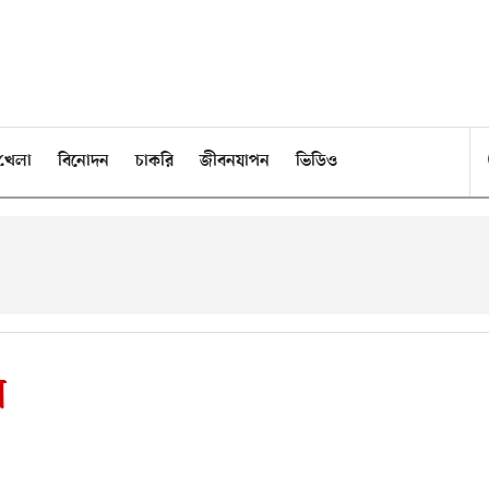
খেলা
বিনোদন
চাকরি
জীবনযাপন
ভিডিও
স