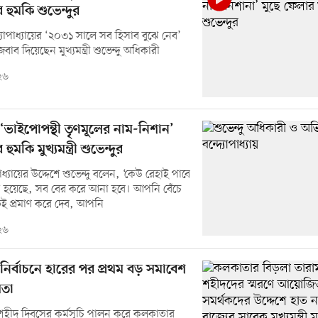
 হুমকি শুভেন্দুর
যোপাধ্যায়ের ‘২০৩১ সালে সব হিসাব বুঝে নেব’
জবাব দিয়েছেন মুখ্যমন্ত্রী শুভেন্দু অধিকারী
২৬
ে ‘ভাইপোপন্থী তৃণমূলের নাম-নিশান’
ুমকি মুখ্যমন্ত্রী শুভেন্দুর
াধ্যায়ের উদ্দেশে শুভেন্দু বলেন, ‘কেউ রেহাই পাবে
ীতি হয়েছে, সব বের করে আনা হবে। আপনি বেঁচে
ই প্রমাণ করে দেব, আপনি
২৬
ে নির্বাচনে হারের পর প্রথম বড় সমাবেশ
তা
হীদ দিবসের কর্মসূচি পালন করে কলকাতার