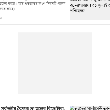
ন্ডলের কাছে। আর ঋতব্রতের অংশ দিবসটি পালন
ডের কাছে।
২৬
র্বদলীয় বৈঠকে তৃণমূলের বিদ্রোহীরা,