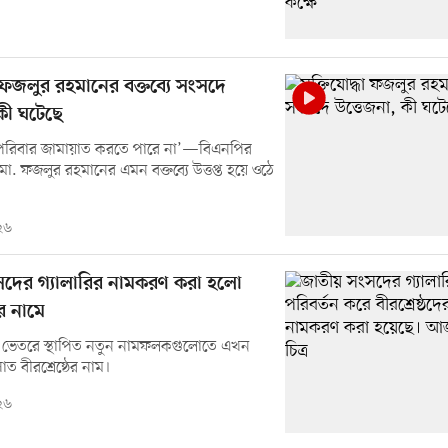
ধা ফজলুর রহমানের বক্তব্যে সংসদে
কী ঘটেছে
ার পরিবার জামায়াত করতে পারে না’—বিএনপির
ো. ফজলুর রহমানের এমন বক্তব্যে উত্তপ্ত হয়ে ওঠে
২৬
দের গ্যালারির নামকরণ করা হলো
ের নামে
ভেতরে স্থাপিত নতুন নামফলকগুলোতে এখন
সাত বীরশ্রেষ্ঠের নাম।
২৬