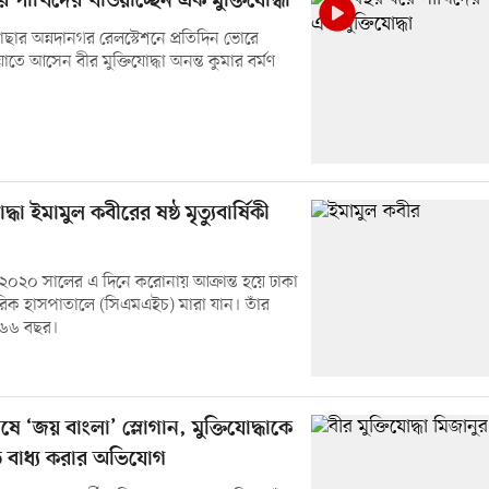
 পাখিদের খাওয়াচ্ছেন এক মুক্তিযোদ্ধা
াছার অন্নদানগর রেলস্টেশনে প্রতিদিন ভোরে
তে আসেন বীর মুক্তিযোদ্ধা অনন্ত কুমার বর্মণ
দ্ধা ইমামুল কবীরের ষষ্ঠ মৃত্যুবার্ষিকী
২০২০ সালের এ দিনে করোনায় আক্রান্ত হয়ে ঢাকা
রিক হাসপাতালে (সিএমএইচ) মারা যান। তাঁর
 ৬৬ বছর।
েষে ‘জয় বাংলা’ স্লোগান, মুক্তিযোদ্ধাকে
তে বাধ্য করার অভিযোগ