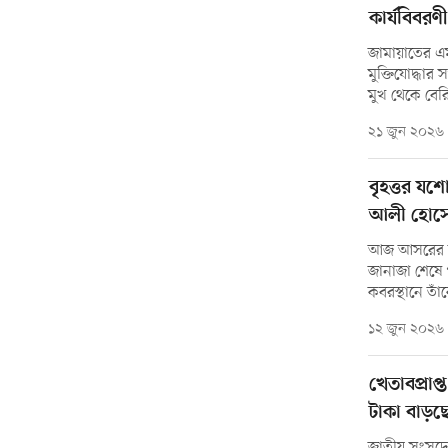
কার্যবিবরণ
জামায়াতের এ
মুক্তিযোদ্ধার 
মুখ থেকে বের
২১ জুন ২০২৬
বৃহত্তর যশো
আলী হোসে
আজ আসরের না
জানাজা শেষে 
কবরস্থানে তা
১২ জুন ২০২৬
খেতাবপ্রাপ্
টাকা বাড়ছ
জাতীয় সংসদে 