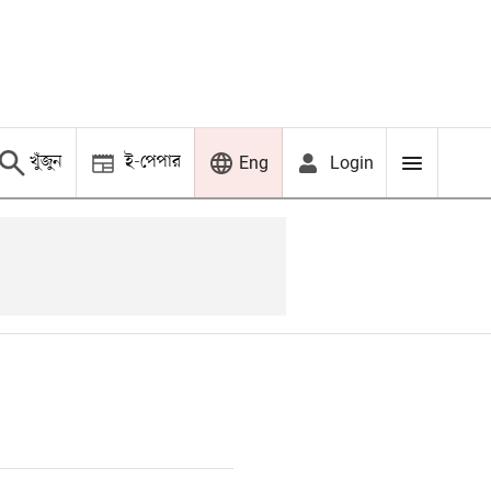
খুঁজুন
ই-পেপার
Login
Eng