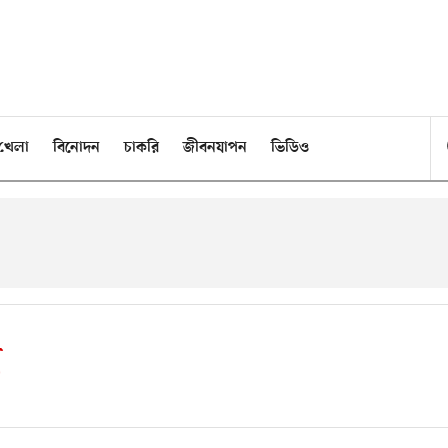
খেলা
বিনোদন
চাকরি
জীবনযাপন
ভিডিও
া