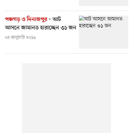
পঞ্চগড় ও দিনাজপুর
আট
আসনে জামানত হারাচ্ছেন ৩১ জন
০৪ জানুয়ারি ২০১৯