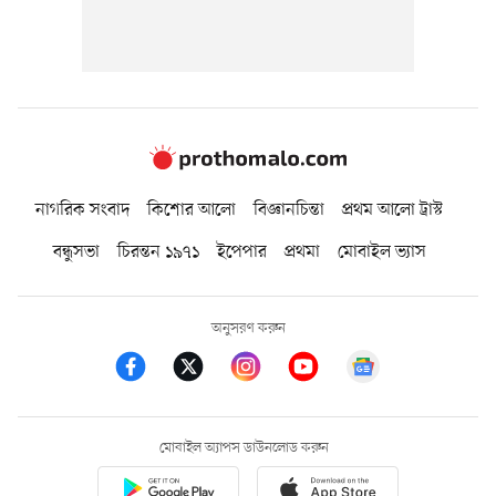
নাগরিক সংবাদ
কিশোর আলো
বিজ্ঞানচিন্তা
প্রথম আলো ট্রাস্ট
বন্ধুসভা
চিরন্তন ১৯৭১
ইপেপার
প্রথমা
মোবাইল ভ্যাস
অনুসরণ করুন
মোবাইল অ্যাপস ডাউনলোড করুন