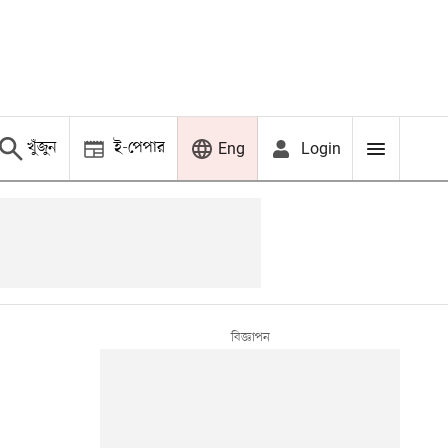
খুঁজুন
ই-পেপার
Login
Eng