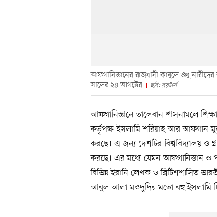
আফগানিস্তানের রাজধানী কাবুলে শুধু নারীদে
সালের ২৪ আগস্টের
ছবি: রয়টার্স
আফগানিস্তানে তালেবান শাসনামলে শিক্ষা 
কর্তৃপক্ষ ইসলামি শরিয়াহ আর আফগান মূল্যবোধে
করছে। এ জন্য দেশটির বিশ্ববিদ্যালয় ও গ্
করছে। এর মধ্যে যেমন আফগানিস্তান ও পশ
বিভিন্ন ইরানি লেখক ও ব্রিটিশশাসিত ভার
আবুল আলা মওদুদির মতো বহু ইসলামি চিন্