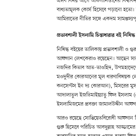
এসব বিষয় আগে আফগানিস্তানের বিশ্ববিদ্য
বাধ্যতামূলক কোর্স হিসেবে পড়ানো হতো।
আমিরাতের নীতির সঙ্গে একদম সামঞ্জস্যপূ
প্রভাবশালী ইসলামি চিন্তাধারার বই নিষিদ্ধ
নিষিদ্ধ বইয়ের তালিকায় প্রভাবশালী ও গুর
আফগান লেখকেরাও রয়েছেন। আছেন সালাফি 
নজদির কিতাব আত-তাওহিদ, উপমহাদেশে 
মওদুদীর কোরআনের মূল ধারণাবিষয়ক ল
কনসেপ্টস ইন দ্য কোরআন), মিসরের মুসল
আদালাতুল ইজতিমাইয়্যাতু ফিল ইসলাম (
ইসলামিজমের প্রবক্তা জামালউদ্দীন আফগ
আরও রয়েছে সোভিয়েতবিরোধী আফগান জিহা
গুরু হিসেবে পরিচিত আবদুল্লাহ আজ্জামের