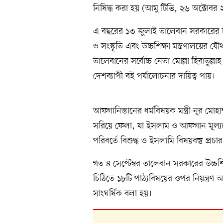
নিষিদ্ধ করা হয় (আমু টিভি, ২৬ অক্টোবর
এ বছরের ১৩ জুলাই তালেবান সরকারের চারট
ও সংস্কৃতি এবং উচ্চশিক্ষা মন্ত্রণালয়ের যৌ
তালেবানের সর্বোচ্চ নেতা মোল্লা হিবাতুল্
দেশব্যাপী বই পর্যালোচনার দায়িত্ব পায়।
আফগানিস্তানের ধর্মবিষয়ক মন্ত্রী নূর ম
সরিয়ে ফেলা, যা ইসলাম ও আফগান মূল্যবো
পরিবর্তে বিশুদ্ধ ও ইসলামি বিষয়বস্তু প
গত ৪ সেপ্টেম্বর তালেবান সরকারের উচ্চশি
চিঠিতে ১৮টি পাঠ্যবিষয়ের ওপর নিয়ন্ত্র
সাংঘর্ষিক বলা হয়।