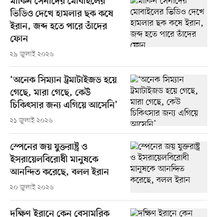
মার্কিন সেনাদের মোবাইলের
ভিডিও দেখে হামলার ছক কষে
ইরান, জব্দ হতে পারে তাঁদের
ফোন
২৯ জুলাই ২০২৬
‘অনেক সিম্যান ট্রমাটাইজড হয়ে
গেছে, মারা গেছে, কেউ
চিকিৎসার জন্য এগিয়ে আসেনি’
২১ জুলাই ২০২৬
স্পেনের জয় যুক্তরাষ্ট্র ও
ইসরায়েলবিরোধী মানুষকে
আনন্দিত করেছে, বলল ইরান
২০ জুলাই ২০২৬
দক্ষিণ ইরানে কেন বেসামরিক