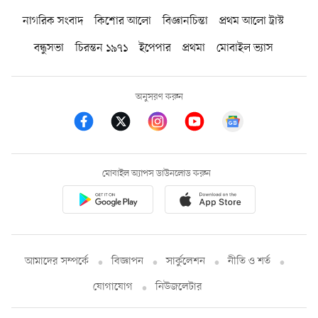
নাগরিক সংবাদ
কিশোর আলো
বিজ্ঞানচিন্তা
প্রথম আলো ট্রাস্ট
বন্ধুসভা
চিরন্তন ১৯৭১
ইপেপার
প্রথমা
মোবাইল ভ্যাস
অনুসরণ করুন
মোবাইল অ্যাপস ডাউনলোড করুন
আমাদের সম্পর্কে
বিজ্ঞাপন
সার্কুলেশন
নীতি ও শর্ত
যোগাযোগ
নিউজলেটার