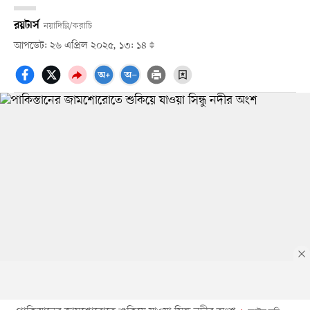
রয়টার্স
নয়াদিল্লি/করাচি
আপডেট: ২৬ এপ্রিল ২০২৫, ১৩: ১৪