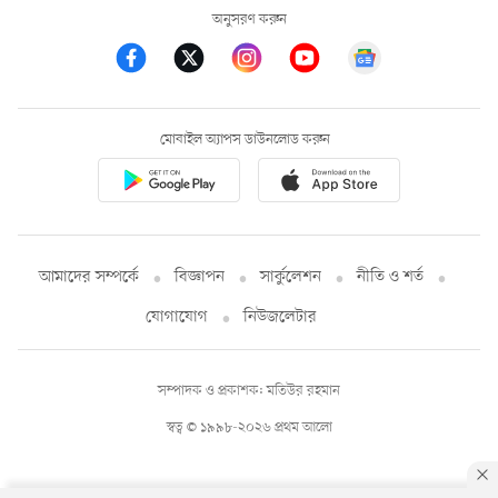
অনুসরণ করুন
মোবাইল অ্যাপস ডাউনলোড করুন
আমাদের সম্পর্কে
বিজ্ঞাপন
সার্কুলেশন
নীতি ও শর্ত
যোগাযোগ
নিউজলেটার
সম্পাদক ও প্রকাশক: মতিউর রহমান
স্বত্ব © ১৯৯৮-২০২৬ প্রথম আলো