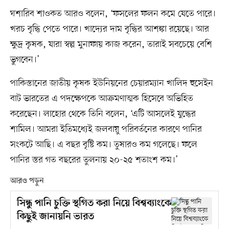
ঘশারিব শাওকত আরও বলেন, ‘ফসলের ফলন কমে যেতে পারে।
খরচ বৃদ্ধি পেতে পারে। খাদ্যের দাম বৃদ্ধির আশঙ্কা রয়েছে। আর
ক্ষুদ্র কৃষক, যারা স্বল্প মুনাফায় কাজ করেন, তারাই সবচেয়ে বেশি
ভুগবেন।’
পাকিস্তানের জাতীয় কৃষক ইউনিয়নের চেয়ারম্যান খালিদ হুসেইন
বাট ভারতের এ পদক্ষেপকে আক্রমণাত্মক হিসেবে অভিহিত
করেছেন। লাহোর থেকে তিনি বলেন, ‘এটি আসলেই যুদ্ধের
শামিল। আমরা ইতিমধ্যেই জলবায়ু পরিবর্তনের কারণে পানির
সংকটে আছি। এ বছর বৃষ্টি কম। তুষারও কম গলেছে। ফলে
পানির স্তর গত বছরের তুলনায় ২০-২৫ শতাংশ কম।’
আরও পড়ুন
সিন্ধু পানি চুক্তি স্থগিত করা নিয়ে বিশ্বব্যাংকে
কিছুই জানায়নি ভারত