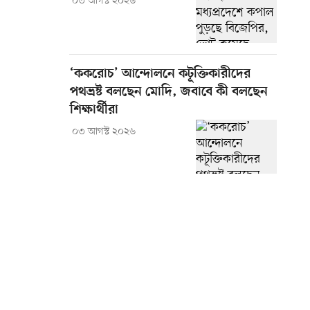
০৩ আগস্ট ২০২৬
‘ককরোচ’ আন্দোলনে কটূক্তিকারীদের
পথভ্রষ্ট বলছেন মোদি, জবাবে কী বলছেন
শিক্ষার্থীরা
০৩ আগস্ট ২০২৬