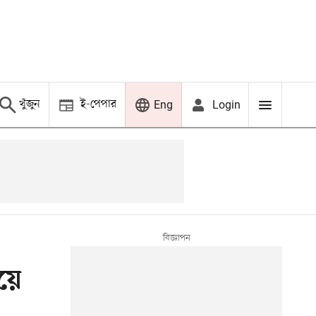
খুঁজুন
ই-পেপার
Login
Eng
য়ে