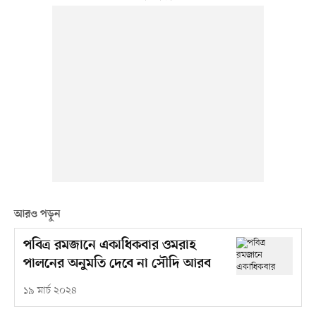
আরও পড়ুন
পবিত্র রমজানে একাধিকবার ওমরাহ
পালনের অনুমতি দেবে না সৌদি আরব
১৯ মার্চ ২০২৪