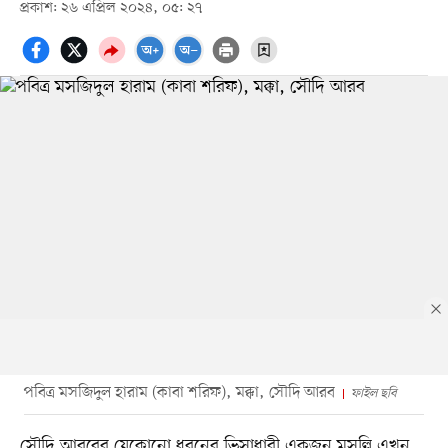
প্রকাশ: ২৬ এপ্রিল ২০২৪, ০৫: ২৭
পবিত্র মসজিদুল হারাম (কাবা শরিফ), মক্কা, সৌদি আরব
ফাইল ছবি
সৌদি আরবের যেকোনো ধরনের ভিসাধারী একজন মুসল্লি এখন