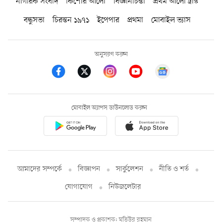
নাগরিক সংবাদ
কিশোর আলো
বিজ্ঞানচিন্তা
প্রথম আলো ট্রাস্ট
বন্ধুসভা
চিরন্তন ১৯৭১
ইপেপার
প্রথমা
মোবাইল ভ্যাস
অনুসরণ করুন
মোবাইল অ্যাপস ডাউনলোড করুন
আমাদের সম্পর্কে
বিজ্ঞাপন
সার্কুলেশন
নীতি ও শর্ত
যোগাযোগ
নিউজলেটার
সম্পাদক ও প্রকাশক: মতিউর রহমান