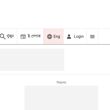
খুঁজুন
ই-পেপার
Login
Eng