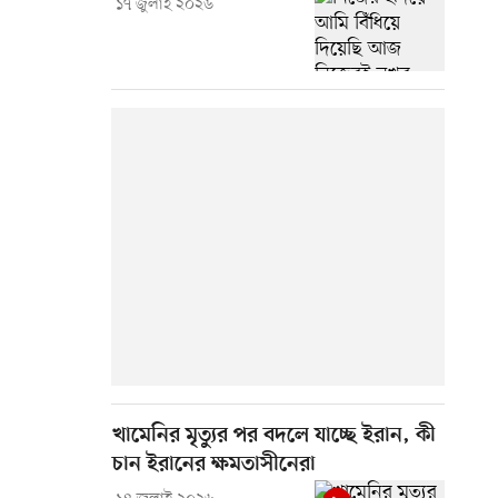
১৭ জুলাই ২০২৬
খামেনির মৃত্যুর পর বদলে যাচ্ছে ইরান, কী
চান ইরানের ক্ষমতাসীনেরা