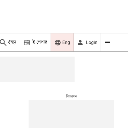
খুঁজুন
ই-পেপার
Login
Eng