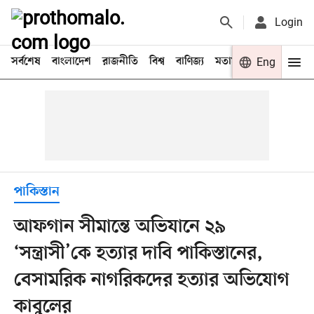
Login
সর্বশেষ
বাংলাদেশ
রাজনীতি
বিশ্ব
বাণিজ্য
মতামত
খেলা
Eng
বিনো
পাকিস্তান
আফগান সীমান্তে অভিযানে ২৯
‘সন্ত্রাসী’কে হত্যার দাবি পাকিস্তানের,
বেসামরিক নাগরিকদের হত্যার অভিযোগ
কাবুলের