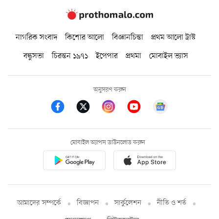
নাগরিক সংবাদ
কিশোর আলো
বিজ্ঞানচিন্তা
প্রথম আলো ট্রাস্ট
বন্ধুসভা
চিরন্তন ১৯৭১
ইপেপার
প্রথমা
মোবাইল ভ্যাস
অনুসরণ করুন
মোবাইল অ্যাপস ডাউনলোড করুন
আমাদের সম্পর্কে
বিজ্ঞাপন
সার্কুলেশন
নীতি ও শর্ত