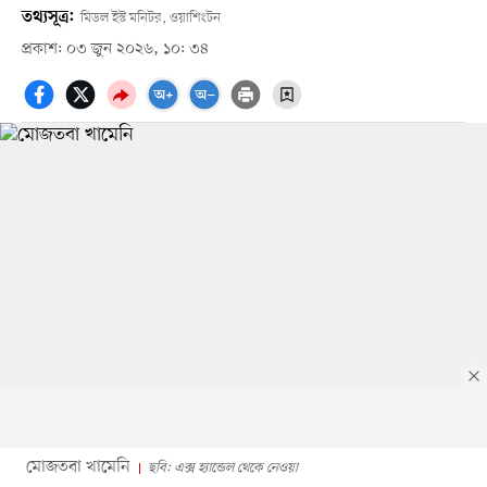
তথ্যসূত্র:
মিডল ইস্ট মনিটর, ওয়াশিংটন
প্রকাশ: ০৩ জুন ২০২৬, ১০: ৩৪
মোজতবা খামেনি
ছবি: এক্স হ্যান্ডেল থেকে নেওয়া