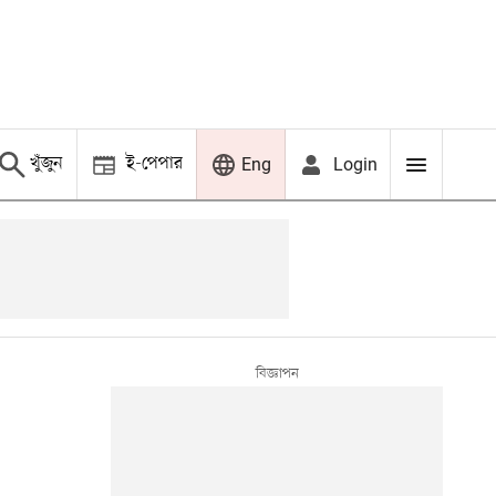
খুঁজুন
ই-পেপার
Login
Eng