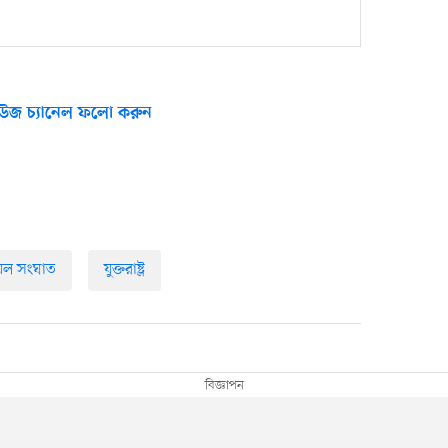
উজ চ্যানেল ফলো করুন
েল সংঘাত
যুক্তরাষ্ট্র