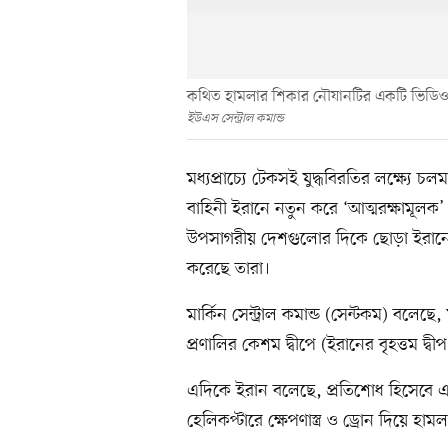
কথিত হামলার শিকার নৌযানটির একটি ভিডিও ফুট
ইউএস সেন্ট্রাল কমান্ড
মধ্যপ্রাচ্যে টেকসই যুদ্ধবিরতির লক্ষ্যে চ
বাহিনী ইরানে নতুন করে ‘আত্মরক্ষামূলক’
উপসাগরীয় দেশগুলোর দিকে ছোড়া ইরানের ব্য
করেছে তারা।
মার্কিন সেন্ট্রাল কমান্ড (সেন্টকম) বলেছে
প্রণালির কেশম দ্বীপে (ইরানের বৃহত্তম দ্
এদিকে ইরান বলেছে, প্রতিশোধ হিসেবে একট
হেলিকপ্টারে ক্ষেপণাস্ত্র ও ড্রোন দিয়ে হা