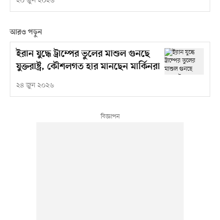
২০ জুন ২০২৬
আরও পড়ুন
ইরান যুদ্ধে ট্রাম্পের ভুলের মাশুল গুনছে
যুক্তরাষ্ট্র, কৌশলগত হার মানছেন মার্কিনরা
২৪ জুন ২০২৬