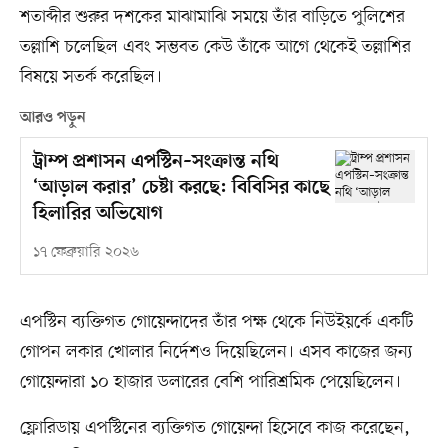
শতাব্দীর শুরুর দশকের মাঝামাঝি সময়ে তাঁর বাড়িতে পুলিশের
তল্লাশি চলেছিল এবং সম্ভবত কেউ তাঁকে আগে থেকেই তল্লাশির
বিষয়ে সতর্ক করেছিল।
আরও পড়ুন
ট্রাম্প প্রশাসন এপস্টিন–সংক্রান্ত নথি
‘আড়াল করার’ চেষ্টা করছে: বিবিসির কাছে
হিলারির অভিযোগ
১৭ ফেব্রুয়ারি ২০২৬
এপস্টিন ব্যক্তিগত গোয়েন্দাদের তাঁর পক্ষ থেকে নিউইয়র্কে একটি
গোপন লকার খোলার নির্দেশও দিয়েছিলেন। এসব কাজের জন্য
গোয়েন্দারা ১০ হাজার ডলারের বেশি পারিশ্রমিক পেয়েছিলেন।
ফ্লোরিডায় এপস্টিনের ব্যক্তিগত গোয়েন্দা হিসেবে কাজ করেছেন,