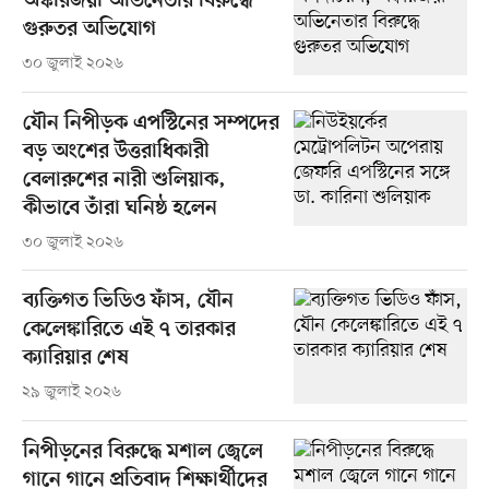
অস্কারজয়ী অভিনেতার বিরুদ্ধে
গুরুতর অভিযোগ
৩০ জুলাই ২০২৬
যৌন নিপীড়ক এপস্টিনের সম্পদের
বড় অংশের উত্তরাধিকারী
বেলারুশের নারী শুলিয়াক,
কীভাবে তাঁরা ঘনিষ্ঠ হলেন
৩০ জুলাই ২০২৬
ব্যক্তিগত ভিডিও ফাঁস, যৌন
কেলেঙ্কারিতে এই ৭ তারকার
ক্যারিয়ার শেষ
২৯ জুলাই ২০২৬
নিপীড়নের বিরুদ্ধে মশাল জ্বেলে
গানে গানে প্রতিবাদ শিক্ষার্থীদের