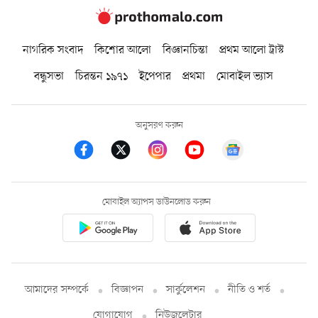
নাগরিক সংবাদ
কিশোর আলো
বিজ্ঞানচিন্তা
প্রথম আলো ট্রাস্ট
বন্ধুসভা
চিরন্তন ১৯৭১
ইপেপার
প্রথমা
মোবাইল ভ্যাস
অনুসরণ করুন
মোবাইল অ্যাপস ডাউনলোড করুন
আমাদের সম্পর্কে
বিজ্ঞাপন
সার্কুলেশন
নীতি ও শর্ত
যোগাযোগ
নিউজলেটার