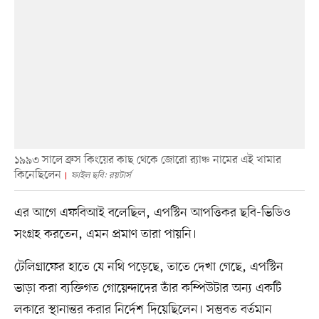
১৯৯৩ সালে ব্রুস কিংয়ের কাছ থেকে জোরো র‍্যাঞ্চ নামের এই খামার
কিনেছিলেন
ফাইল ছবি: রয়টার্স
এর আগে এফবিআই বলেছিল, এপস্টিন আপত্তিকর ছবি-ভিডিও
সংগ্রহ করতেন, এমন প্রমাণ তারা পায়নি।
টেলিগ্রাফের হাতে যে নথি পড়েছে, তাতে দেখা গেছে, এপস্টিন
ভাড়া করা ব্যক্তিগত গোয়েন্দাদের তাঁর কম্পিউটার অন্য একটি
লকারে স্থানান্তর করার নির্দেশ দিয়েছিলেন। সম্ভবত বর্তমান