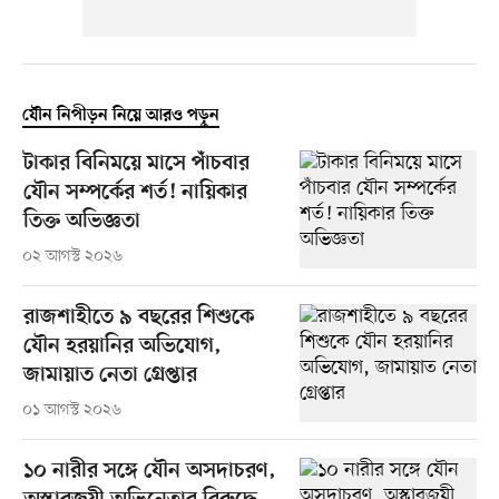
যৌন নিপীড়ন নিয়ে আরও পড়ুন
টাকার বিনিময়ে মাসে পাঁচবার
যৌন সম্পর্কের শর্ত! নায়িকার
তিক্ত অভিজ্ঞতা
০২ আগস্ট ২০২৬
রাজশাহীতে ৯ বছরের শিশুকে
যৌন হরয়ানির অভিযোগ,
জামায়াত নেতা গ্রেপ্তার
০১ আগস্ট ২০২৬
১০ নারীর সঙ্গে যৌন অসদাচরণ,