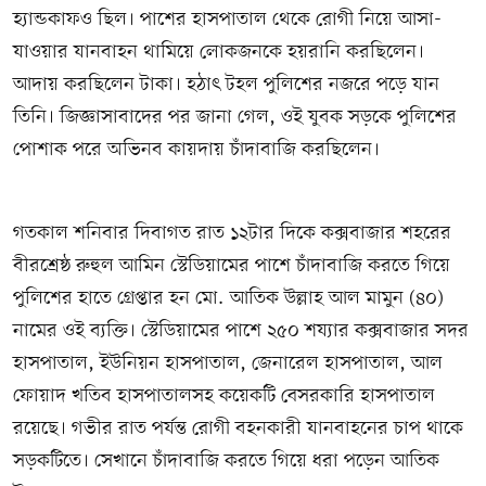
হ্যান্ডকাফও ছিল। পাশের হাসপাতাল থেকে রোগী নিয়ে আসা-
যাওয়ার যানবাহন থামিয়ে লোকজনকে হয়রানি করছিলেন।
আদায় করছিলেন টাকা। হঠাৎ টহল পুলিশের নজরে পড়ে যান
তিনি। জিজ্ঞাসাবাদের পর জানা গেল, ওই যুবক সড়কে পুলিশের
পোশাক পরে অভিনব কায়দায় চাঁদাবাজি করছিলেন।
গতকাল শনিবার দিবাগত রাত ১২টার দিকে কক্সবাজার শহরের
বীরশ্রেষ্ঠ রুহুল আমিন স্টেডিয়ামের পাশে চাঁদাবাজি করতে গিয়ে
পুলিশের হাতে গ্রেপ্তার হন মো. আতিক উল্লাহ আল মামুন (৪০)
নামের ওই ব্যক্তি। স্টেডিয়ামের পাশে ২৫০ শয্যার কক্সবাজার সদর
হাসপাতাল, ইউনিয়ন হাসপাতাল, জেনারেল হাসপাতাল, আল
ফোয়াদ খতিব হাসপাতালসহ কয়েকটি বেসরকারি হাসপাতাল
রয়েছে। গভীর রাত পর্যন্ত রোগী বহনকারী যানবাহনের চাপ থাকে
সড়কটিতে। সেখানে চাঁদাবাজি করতে গিয়ে ধরা পড়েন আতিক