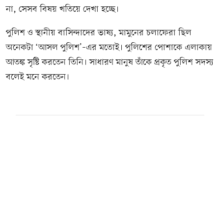
না, সেসব বিষয় খতিয়ে দেখা হচ্ছে।
পুলিশ ও স্থানীয় বাসিন্দাদের ভাষ্য, মামুনের চলাফেরা ছিল
অনেকটা ‘আসল পুলিশ’–এর মতোই। পুলিশের পোশাকে এলাকায়
আতঙ্ক সৃষ্টি করতেন তিনি। সাধারণ মানুষ তাঁকে প্রকৃত পুলিশ সদস্য
বলেই মনে করতেন।