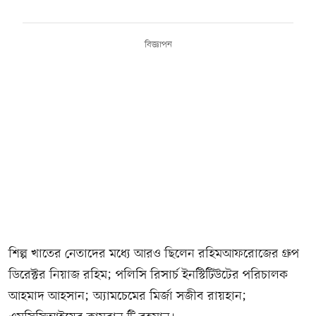
বিজ্ঞাপন
শিল্প খাতের নেতাদের মধ্যে আরও ছিলেন রহিমআফরোজের গ্রুপ
ডিরেক্টর নিয়াজ রহিম; পলিসি রিসার্চ ইনস্টিটিউটের পরিচালক
আহমাদ আহসান; অ্যামচেমের মির্জা সজীব রায়হান;