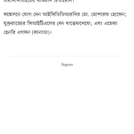
এমসিসিআইয়ের কামরান টি রহমান।
সম্মেলনে যোগ দেন আইসিডিডিআরবির মো. মোশারফ হোসেন;
যুক্তরাজ্যের সিআইটিএলের বেন বাভেফপেফে; এবং এমেকা
হেনরি এগসন (কানাডা)।
বিজ্ঞাপন