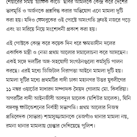
শেয়ারের সময় ‘গ্রাফিক কার্ডে’ ছবির অমিলকে কেন্দ্র করে দেশের
ভাবমূর্তি ও অর্জনকে প্রশ্নবিদ্ধ করার অভিযোগ এনে মামলা দুটি
করা হয়। যদিও ফেসবুকের ওই পোস্টে অসংগতি দ্রুতই নজরে পড়ে
এবং তা সরিয়ে নিয়ে সংশোধনী প্রকাশ করা হয়।
এই পোস্টকে কেন্দ্র করে কয়েক দিন ধরে ক্ষমতাসীন দলের
একাধিক মন্ত্রী ও নেতা প্রথম আলোর সমালোচনা করে আসছেন।
একই সঙ্গে দলটির অঙ্গ-সহযোগী সংগঠনগুলো কর্মসূচি পালন
করছে। এরই মধ্যে ডিজিটাল নিরাপত্তা আইনে মামলা দুটি হয়।
মামলা দুটির মধ্যে প্রথমটির বাদী ঢাকা মহানগর উত্তর যুবলীগের
১১ নম্বর ওয়ার্ডের সাধারণ সম্পাদক সৈয়দ গোলাম মো. কিবরিয়া।
অপরটির বাদী আইনজীবী আবদুল মালেক (মশিউর মালেক), যিনি
বঙ্গবন্ধু ফাউন্ডেশনের নির্বাহী সভাপতি। প্রথম আলোর নিজস্ব
প্রতিবেদক (সাভার) শামসুজ্জামানকে তেজগাঁও থানার মামলা নয়,
রমনা থানার মামলায় গ্রেপ্তার দেখিয়েছে পুলিশ।