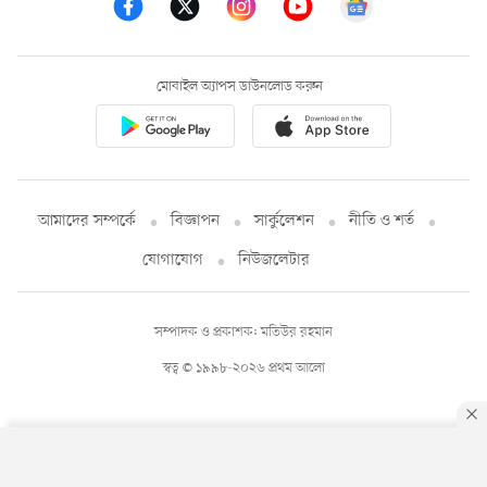
মোবাইল অ্যাপস ডাউনলোড করুন
আমাদের সম্পর্কে
বিজ্ঞাপন
সার্কুলেশন
নীতি ও শর্ত
যোগাযোগ
নিউজলেটার
সম্পাদক ও প্রকাশক: মতিউর রহমান
স্বত্ব © ১৯৯৮-২০২৬ প্রথম আলো