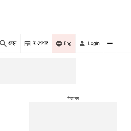
খুঁজুন
ই-পেপার
Login
Eng