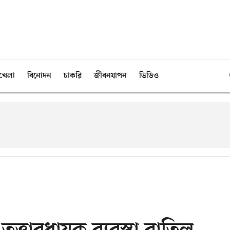
খেলা
বিনোদন
চাকরি
জীবনযাপন
ভিডিও