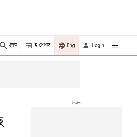
খুঁজুন
ই-পেপার
Login
Eng
ে