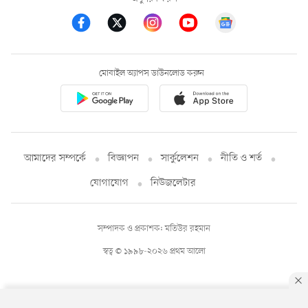
মোবাইল অ্যাপস ডাউনলোড করুন
আমাদের সম্পর্কে
বিজ্ঞাপন
সার্কুলেশন
নীতি ও শর্ত
যোগাযোগ
নিউজলেটার
সম্পাদক ও প্রকাশক: মতিউর রহমান
স্বত্ব © ১৯৯৮-২০২৬ প্রথম আলো