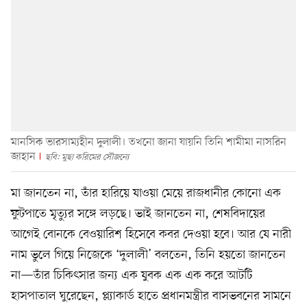
মানসিক ভারসাম্যহীন দুলালী। তখনো জানা যায়নি তিনি শামীমা নাসরিন
জাহান
ছবি: মুছা করিমের সৌজন্যে
মা জানতেন না, তাঁর হারিয়ে যাওয়া মেয়ে রাজধানীর কোনো এক
ফুটপাতে মৃত্যুর সঙ্গে লড়ছে। ভাই জানতেন না, শেষবিদায়ের
আগেই বোনকে বেওয়ারিশ হিসেবে কবর দেওয়া হবে। আর যে নারী
নাম ভুলে গিয়ে নিজেকে ‘দুলালী’ বলতেন, তিনি হয়তো জানতেন
না—তাঁর চিকিৎসার জন্য এক যুবক এক এক করে আটটি
হাসপাতাল ঘুরেছেন, প্ল্যাকার্ড হাতে প্রধানমন্ত্রীর বাসভবনের সামনে