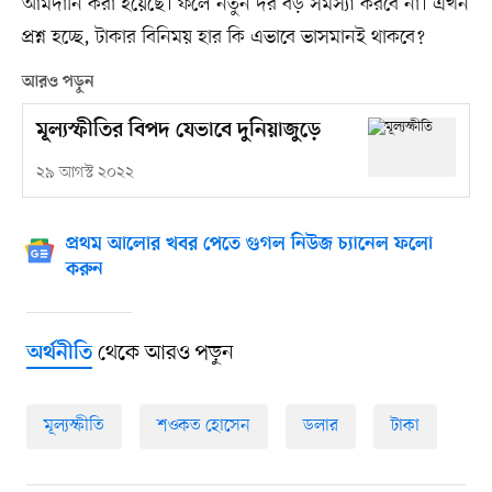
আমদানি করা হয়েছে। ফলে নতুন দর বড় সমস্যা করবে না। এখন
প্রশ্ন হচ্ছে, টাকার বিনিময় হার কি এভাবে ভাসমানই থাকবে?
আরও পড়ুন
মূল্যস্ফীতির বিপদ যেভাবে দুনিয়াজুড়ে
২৯ আগস্ট ২০২২
প্রথম আলোর খবর পেতে গুগল নিউজ চ্যানেল ফলো
করুন
থেকে আরও পড়ুন
অর্থনীতি
মূল্যস্ফীতি
শওকত হোসেন
ডলার
টাকা