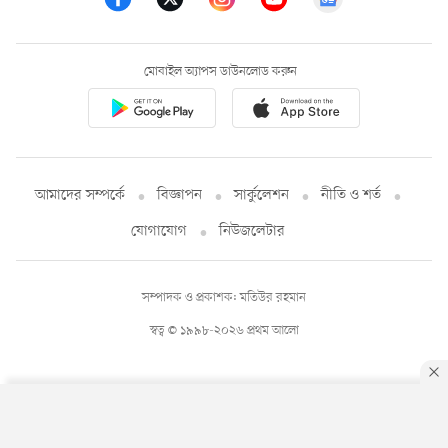
মোবাইল অ্যাপস ডাউনলোড করুন
আমাদের সম্পর্কে
বিজ্ঞাপন
সার্কুলেশন
নীতি ও শর্ত
যোগাযোগ
নিউজলেটার
সম্পাদক ও প্রকাশক: মতিউর রহমান
স্বত্ব © ১৯৯৮-২০২৬ প্রথম আলো
By using this site, you agree to our
Privacy Policy
.
OK