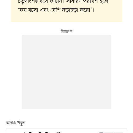
চতুর্থাংশই বসে কাটান। সাধারণ পরামর্শ হলো
‘কম বসো এবং বেশি নড়াচড়া করো’।
আরও পড়ুন