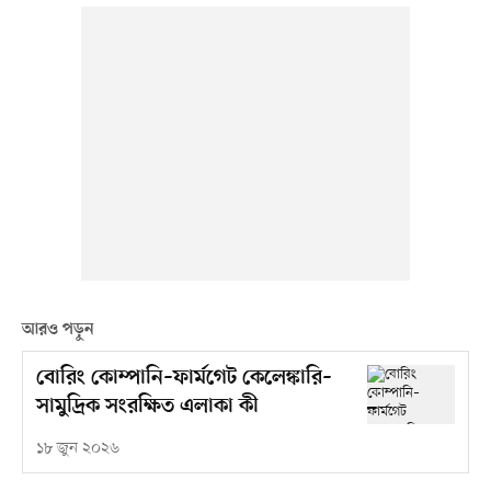
আরও পড়ুন
বোরিং কোম্পানি–ফার্মগেট কেলেঙ্কারি–
সামুদ্রিক সংরক্ষিত এলাকা কী
১৮ জুন ২০২৬