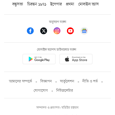
বন্ধুসভা
চিরন্তন ১৯৭১
ইপেপার
প্রথমা
মোবাইল ভ্যাস
অনুসরণ করুন
মোবাইল অ্যাপস ডাউনলোড করুন
আমাদের সম্পর্কে
বিজ্ঞাপন
সার্কুলেশন
নীতি ও শর্ত
যোগাযোগ
নিউজলেটার
সম্পাদক ও প্রকাশক: মতিউর রহমান