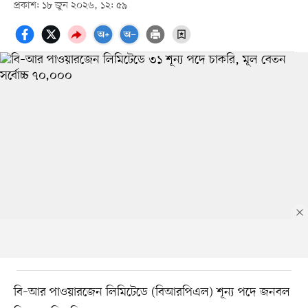
প্রকাশ: ১৮ জুন ২০২৬, ১২: ৫৯
বি–আর পাওয়ারজেন লিমিটেডে (বিআরপিএল) শূন্য পদে জনবল