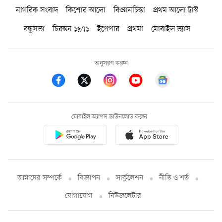
নাগরিক সংবাদ
কিশোর আলো
বিজ্ঞানচিন্তা
প্রথম আলো ট্রাস্ট
বন্ধুসভা
চিরন্তন ১৯৭১
ইপেপার
প্রথমা
মোবাইল ভ্যাস
অনুসরণ করুন
মোবাইল অ্যাপস ডাউনলোড করুন
আমাদের সম্পর্কে
বিজ্ঞাপন
সার্কুলেশন
নীতি ও শর্ত
যোগাযোগ
নিউজলেটার