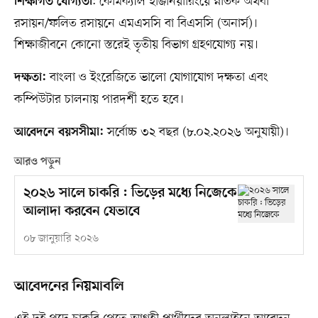
: কেমিক্যাল ইঞ্জিনিয়ারিংয়ে স্নাতক অথবা
শিক্ষাগত যোগ্যতা
রসায়ন/ফলিত রসায়নে এমএসসি বা বিএসসি (অনার্স)।
শিক্ষাজীবনে কোনো স্তরেই তৃতীয় বিভাগ গ্রহণযোগ্য নয়।
বাংলা ও ইংরেজিতে ভালো যোগাযোগ দক্ষতা এবং
দক্ষতা:
কম্পিউটার চালনায় পারদর্শী হতে হবে।
সর্বোচ্চ ৩২ বছর (৮.০২.২০২৬ অনুযায়ী)।
আবেদনে বয়সসীমা:
আরও পড়ুন
২০২৬ সালে চাকরি : ভিড়ের মধ্যে নিজেকে
আলাদা করবেন যেভাবে
০৮ জানুয়ারি ২০২৬
আবেদনের নিয়মাবলি