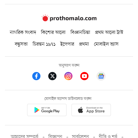
নাগরিক সংবাদ
কিশোর আলো
বিজ্ঞানচিন্তা
প্রথম আলো ট্রাস্ট
বন্ধুসভা
চিরন্তন ১৯৭১
ইপেপার
প্রথমা
মোবাইল ভ্যাস
অনুসরণ করুন
মোবাইল অ্যাপস ডাউনলোড করুন
আমাদের সম্পর্কে
বিজ্ঞাপন
সার্কুলেশন
নীতি ও শর্ত