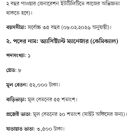
২ বছর পাওয়ার জেনারেশন ইউটিলিটিতে কাজের অভিজ্ঞতা
থাকতে হবে)।
সর্বোচ্চ ৩৫ বছর (০৮.০২.২০২৬ অনুযায়ী)।
বয়সসীমা:
২. পদের নাম: অ্যাসিস্ট্যান্ট ম্যানেজার (কেমিক্যাল)
: ১
পদসংখ্যা
: ৮
গ্রেড
৫২,০০০ টাকা।
মূল বেতন:
মূল বেতনের ৫৫ শতাংশ।
বাড়িভাড়া:
: মূল বেতনের ২০ শতাংশ (সাইট অফিসের জন্য)।
প্রজেক্ট ভাতা
: ৩,৫০০ টাকা।
যাতায়াত ভাতা