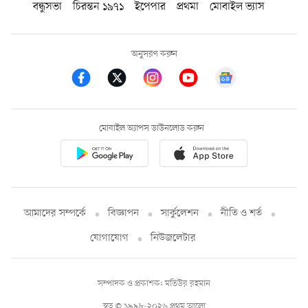
বন্ধুসভা
চিরন্তন ১৯৭১
ইপেপার
প্রথমা
মোবাইল ভ্যাস
অনুসরণ করুন
মোবাইল অ্যাপস ডাউনলোড করুন
আমাদের সম্পর্কে
বিজ্ঞাপন
সার্কুলেশন
নীতি ও শর্ত
যোগাযোগ
নিউজলেটার
সম্পাদক ও প্রকাশক: মতিউর রহমান
স্বত্ব © ১৯৯৮-২০২৬ প্রথম আলো