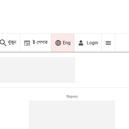
খুঁজুন
ই-পেপার
Login
Eng