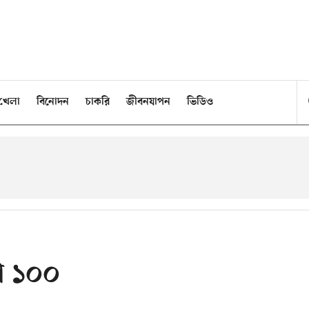
খেলা
বিনোদন
চাকরি
জীবনযাপন
ভিডিও
যা ১০০