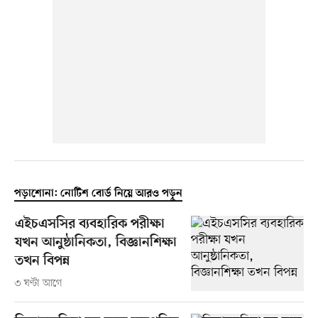
পড়াশোনা: নোটিশ বোর্ড নিয়ে আরও পড়ুন
এইচএসসির ব্যবহারিক পরীক্ষা
যখন আনুষ্ঠানিকতা, বিজ্ঞানশিক্ষা
তখন বিপন্ন
৩ ঘণ্টা আগে