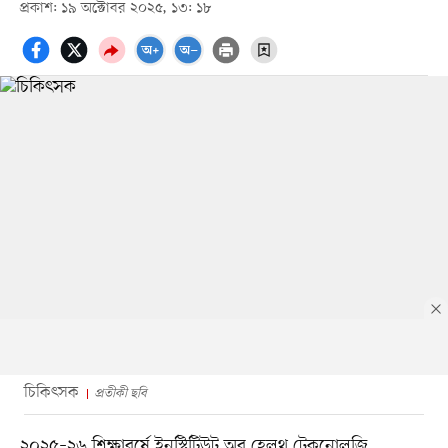
প্রকাশ: ১৯ অক্টোবর ২০২৫, ১৩: ১৮
চিকিৎসক
প্রতীকী ছবি
২০২৫–২৬ শিক্ষাবর্ষে ইনস্টিটিউট অব হেলথ টেকনোলজি