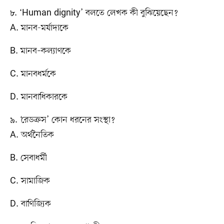
৮. ‘Human dignity’ বলতে লেখক কী বুঝিয়েছেন?
A. মানব-মর্যাদাকে
B. মানব–কল্যাণকে
C. মানবধর্মকে
D. মানবাধিকারকে
৯. ‘রেডক্রস’ কোন ধরনের সংস্থা?
A. অর্থনৈতিক
B. সেবাধর্মী
C. সামাজিক
D. বাণিজ্যিক