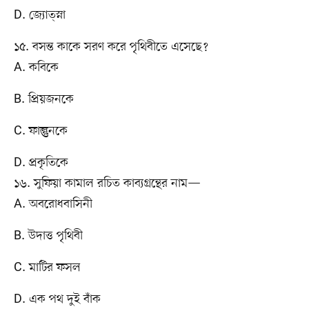
D. জ্যোত্স্না
১৫. বসন্ত কাকে সরণ করে পৃথিবীতে এসেছে?
A. কবিকে
B. প্রিয়জনকে
C. ফাল্গুনকে
D. প্রকৃতিকে
১৬. সুফিয়া কামাল রচিত কাব্যগ্রন্থের নাম—
A. অবরোধবাসিনী
B. উদাত্ত পৃথিবী
C. মাটির ফসল
D. এক পথ দুই বাঁক