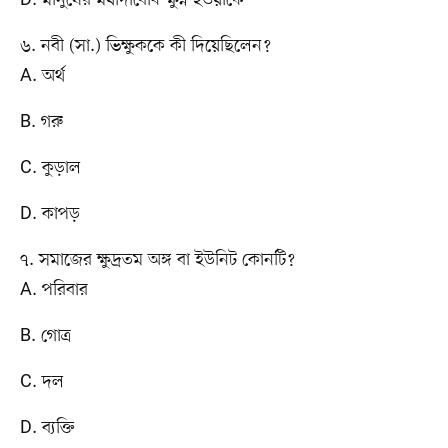
৬. নবী (সা.) ভিক্ষুককে কী দিয়েছিলেন?
A. অর্থ
B. গরু
C. কুড়াল
D. কাপড়
৭. সমাজের ক্ষুদ্রতম অঙ্গ বা ইউনিট কোনটি?
A. পরিবার
B. গোত্র
C. দল
D. ব্যক্তি