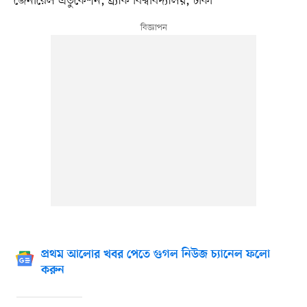
জেনারেল এডুকেশন, ব্র্যাক বিশ্ববিদ্যালয়, ঢাকা
প্রথম আলোর খবর পেতে গুগল নিউজ চ্যানেল ফলো
করুন