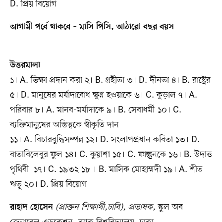
D. প্রিয় বিয়োগ
আগামী পর্বে থাকবে – মাসি পিসি, আঠারো বছর বয়স
উত্তরমালা
১। A. ভিক্ষা প্রদান করা ২। B. গ্রহীতা ৩। D. দীনতা ৪। B. রাষ্ট্রের
৫। D. মানুষের মর্যাদাবোধ ক্ষুণ্ন হওয়াকে ৬। C. কুড়াল ৭। A.
পরিবার ৮। A. মানব-মর্যাদাকে ৯। B. সেবাধর্মী ১০। C.
ব্যক্তিমানুষের অস্তিত্বকে স্বীকৃতি দান
১১। A. বিচারবুদ্ধিসম্পন্ন ১২। D. সংলাপপ্রধান কবিতা ১৩। D.
বাতাবিলেবুর ফুল ১৪। C. কুয়াশা ১৫। C. ফাল্গুনকে ১৬। B. উদাত্ত
পৃথিবী ১৭। C. ১৯৩২ ১৮ । B. মাসিক মোহাম্মদী ১৯। A. শীত
ঋতু ২০। D. প্রিয় বিয়োগ
(প্রাক্তন শিক্ষার্থী,ঢাবি), প্রভাষক,
স্কুল অব
রাহাদ হোসেন