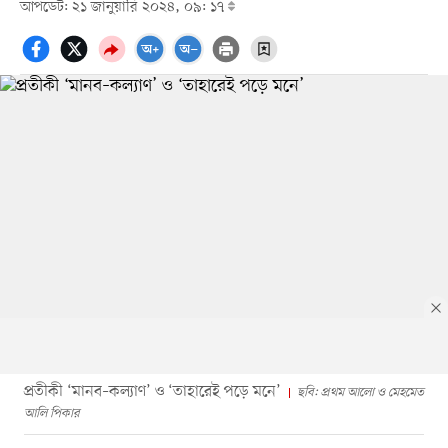
আপডেট: ২১ জানুয়ারি ২০২৪, ০৯: ১৭
প্রতীকী ‘মানব–কল্যাণ’ ও ‘তাহারেই পড়ে মনে’
ছবি: প্রথম আলো ও মেহমেত
আলি পিকার