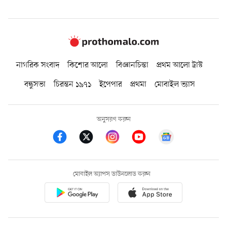
নাগরিক সংবাদ
কিশোর আলো
বিজ্ঞানচিন্তা
প্রথম আলো ট্রাস্ট
বন্ধুসভা
চিরন্তন ১৯৭১
ইপেপার
প্রথমা
মোবাইল ভ্যাস
অনুসরণ করুন
মোবাইল অ্যাপস ডাউনলোড করুন