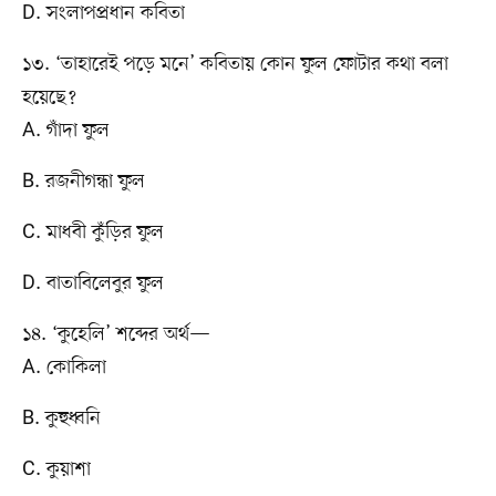
D. সংলাপপ্রধান কবিতা
১৩. ‘তাহারেই পড়ে মনে’ কবিতায় কোন ফুল ফোটার কথা বলা
হয়েছে?
A. গাঁদা ফুল
B. রজনীগন্ধা ফুল
C. মাধবী কুঁড়ির ফুল
D. বাতাবিলেবুর ফুল
১৪. ‘কুহেলি’ শব্দের অর্থ—
A. কোকিলা
B. কুহুধ্বনি
C. কুয়াশা