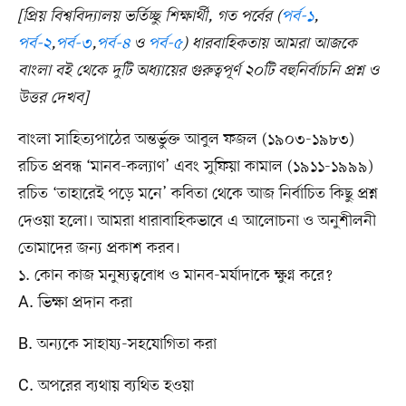
[প্রিয় বিশ্ববিদ্যালয় ভর্তিচ্ছু শিক্ষার্থী, গত পর্বের (
পর্ব-১
,
পর্ব-২
,
পর্ব-৩
,
পর্ব-৪
ও
পর্ব-৫
) ধারবাহিকতায় আমরা আজকে
বাংলা বই থেকে দুটি অধ্যায়ের গুরুত্বপূর্ণ ২০টি বহুনির্বাচনি প্রশ্ন ও
উত্তর দেখব]
বাংলা সাহিত্যপাঠের অন্তর্ভুক্ত আবুল ফজল (১৯০৩-১৯৮৩)
রচিত প্রবন্ধ ‘মানব-কল্যাণ’ এবং সুফিয়া কামাল (১৯১১-১৯৯৯)
রচিত ‘তাহারেই পড়ে মনে’ কবিতা থেকে আজ নির্বাচিত কিছু প্রশ্ন
দেওয়া হলো। আমরা ধারাবাহিকভাবে এ আলোচনা ও অনুশীলনী
তোমাদের জন্য প্রকাশ করব।
১. কোন কাজ মনুষ্যত্ববোধ ও মানব-মর্যাদাকে ক্ষুণ্ন করে?
A. ভিক্ষা প্রদান করা
B. অন্যকে সাহায্য-সহযোগিতা করা
C. অপরের ব্যথায় ব্যথিত হওয়া