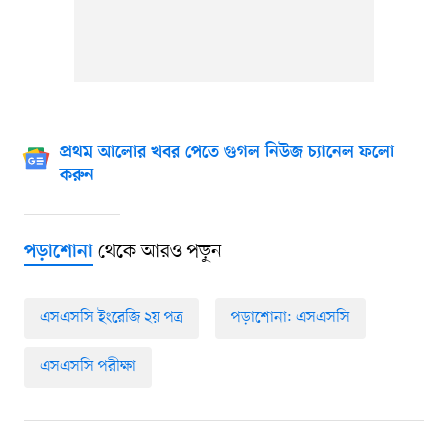
প্রথম আলোর খবর পেতে গুগল নিউজ চ্যানেল ফলো
করুন
থেকে আরও পড়ুন
পড়াশোনা
এসএসসি ইংরেজি ২য় পত্র
পড়াশোনা: এসএসসি
এসএসসি পরীক্ষা