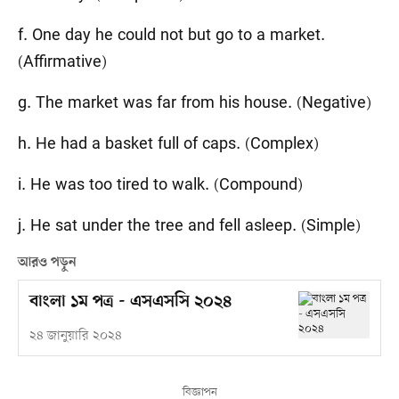
f. One day he could not but go to a market.
(Affirmative)
g. The market was far from his house. (Negative)
h. He had a basket full of caps. (Complex)
i. He was too tired to walk. (Compound)
j. He sat under the tree and fell asleep. (Simple)
আরও পড়ুন
বাংলা ১ম পত্র - এসএসসি ২০২৪
২৪ জানুয়ারি ২০২৪