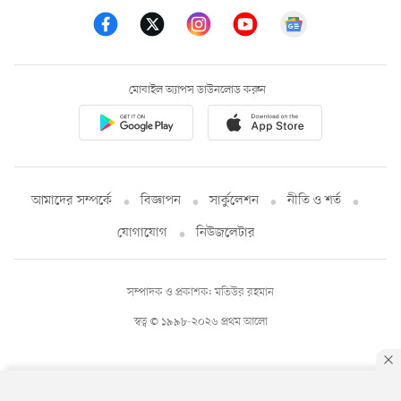
মোবাইল অ্যাপস ডাউনলোড করুন
আমাদের সম্পর্কে
বিজ্ঞাপন
সার্কুলেশন
নীতি ও শর্ত
যোগাযোগ
নিউজলেটার
সম্পাদক ও প্রকাশক: মতিউর রহমান
স্বত্ব © ১৯৯৮-২০২৬ প্রথম আলো