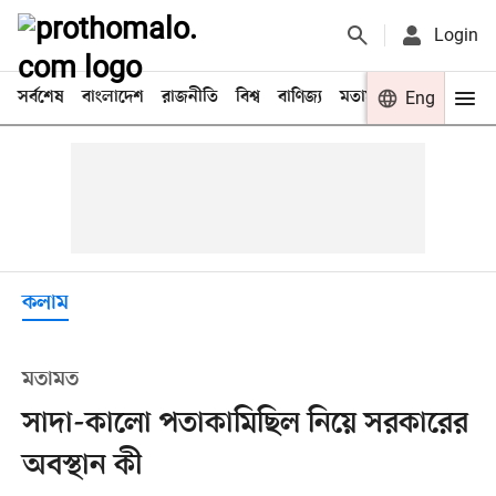
Login
সর্বশেষ
বাংলাদেশ
রাজনীতি
বিশ্ব
বাণিজ্য
মতামত
খেলা
Eng
বিনো
কলাম
মতামত
সাদা-কালো পতাকামিছিল নিয়ে সরকারের
অবস্থান কী