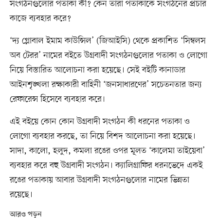
সংগঠনগুলোর পতাকা কী? কেন তারা পতাকাকে সংগঠনের প্রচার
কাজে ব্যবহার করে?
‘দ্য গ্লোবাল ইমাম কাউন্সিল’ (জিআইসি) থেকে প্রকাশিত ‘সিম্বলস
অব টেরর’ নামের বইতে উগ্রবাদী সংগঠনগুলোর পতাকা ও লোগো
নিয়ে বিস্তারিত আলোচনা করা হয়েছে। সেই বইটি কানাডার
আইনশৃঙ্খলা রক্ষাকারী বাহিনী ‘জনসাধারণের’ সচেতনতার জন্য
রেফারেন্স হিসেবে ব্যবহার করে।
এই বইয়ে কোন কোন উগ্রবাদী সংগঠন কী ধরনের পতাকা ও
লোগো ব্যবহার করছে, তা নিয়ে বিশদ আলোচনা করা হয়েছে।
সাদা, কালো, হলুদ, কমলা রঙের ওপর মূলত ‘কালেমা তাইয়েবা’
ব্যবহার করে বহু উগ্রবাদী সংগঠন। ক্যালিগ্রাফির ধরনভেদে একই
রঙের পতাকায় আবার উগ্রবাদী সংগঠনগুলোর নামের ভিন্নতা
রয়েছে।
আরও পড়ুন