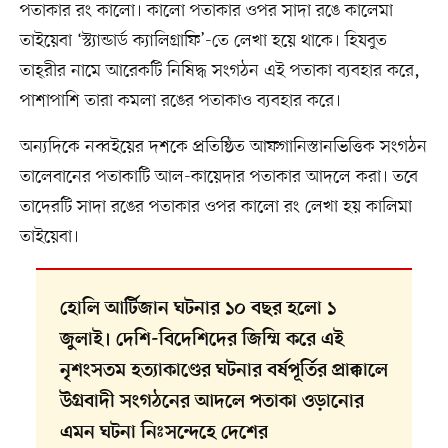
পতাকার রং কালো। কালো পতাকার ওপর সাদা রঙে কালেমা
তাইয়েবা ‘স্ট্যান্ডার্ড ক্যালিগ্রাফি’-তে লেখা হয়ে থাকে। হিযবুত
তাহ্‌রীর নামে আরেকটি নিষিদ্ধ সংগঠন এই পতাকা ব্যবহার করে,
পাশাপাশি তারা কমলা রঙের পতাকাও ব্যবহার করে।
অন্যদিকে নব্বইয়ের দশকে প্রতিষ্ঠিত আফগানিস্তানভিত্তিক সংগঠন
তালেবানের পতাকাটি আল-কায়েদার পতাকার আদলে করা। তবে
তাদেরটি সাদা রঙের পতাকার ওপর কালো রং লেখা হয় কালিমা
তাইয়েবা।
হোলি আর্টিজান ঘটনার ১০ বছর হলো ১
জুলাই। দেশি-বিদেশিদের জিম্মি করে এই
নৃশংসতম হত্যাকাণ্ডের ঘটনার বর্ষপূর্তির প্রাক্কালে
উগ্রবাদী সংগঠনের আদলে পতাকা ওড়ানোর
এমন ঘটনা নিঃসন্দেহে দেশের