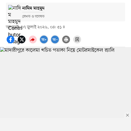
নাদিম মাহমুদ
লেখক ও গবেষক
আপডেট: ০৭ জুলাই ২০২৬, ০৪: ৫১