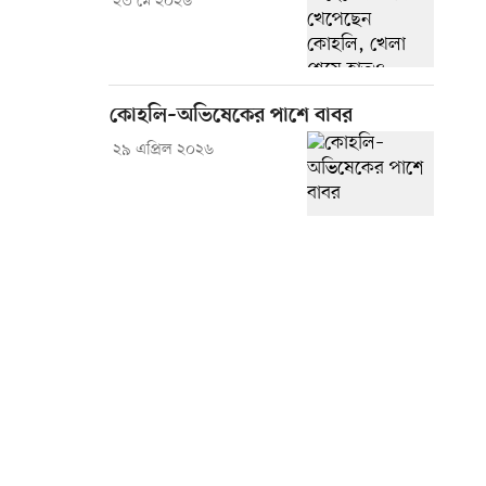
২৩ মে ২০২৬
কোহলি–অভিষেকের পাশে বাবর
২৯ এপ্রিল ২০২৬