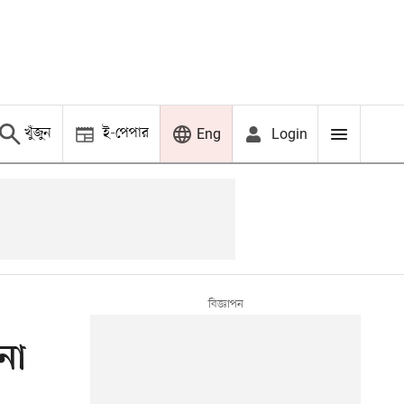
খুঁজুন
ই-পেপার
Login
Eng
না