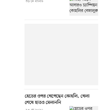
৩১ মে ২০২৬
হেডের ওপর খেপেছেন কোহলি, খেলা
শেষে হাতও মেলাননি