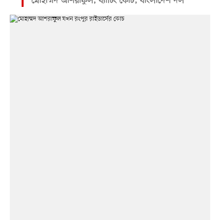
মোহাম্মদ আশরাফুল, ব্যাটিং কোচ, বাংলাদেশ দল