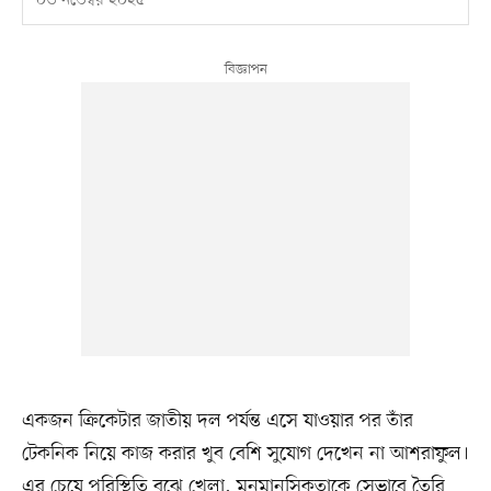
০৩ নভেম্বর ২০২৫
একজন ক্রিকেটার জাতীয় দল পর্যন্ত এসে যাওয়ার পর তাঁর
টেকনিক নিয়ে কাজ করার খুব বেশি সুযোগ দেখেন না আশরাফুল।
এর চেয়ে পরিস্থিতি বুঝে খেলা, মনমানসিকতাকে সেভাবে তৈরি