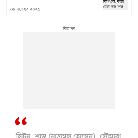
০৪ নভেম্বর ২০২৫
লিটন, শান্ত (নাজমুল হোসেন), সৌম্যরা