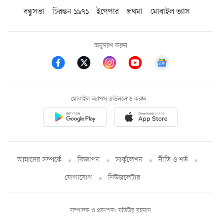
বন্ধুসভা
চিরন্তন ১৯৭১
ইপেপার
প্রথমা
মোবাইল ভ্যাস
অনুসরণ করুন
মোবাইল অ্যাপস ডাউনলোড করুন
আমাদের সম্পর্কে
বিজ্ঞাপন
সার্কুলেশন
নীতি ও শর্ত
যোগাযোগ
নিউজলেটার
সম্পাদক ও প্রকাশক: মতিউর রহমান